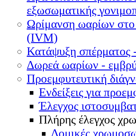
εξωσωματικής γονιμοπ
Ωρίμανση ωαρίων στο ε
(IVM)
Κατάψυξη σπέρματος -
Δωρεά ωαρίων - εμβρ
Προεμφυτευτική διάγ
Ενδείξεις για προεμ
Έλεγχος ιστοσυμβα
Πλήρης έλεγχος χ
Δομικές χρωμοσω