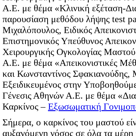
Α.Ε. με θέμα «Κλινική εξέταση-Δ
παρουσίαση μεθόδου λήψης test p
Μιχαλόπουλος, Ειδικός Απεικονισ
Επιστημονικός Υπεύθυνος Απεικονι
Χειρουργικής Ογκολογίας Μαστού
Α.Ε. με θέμα «Απεικονιστικές Μέ
και Κωνσταντίνος Σφακιανούδης, 
Εξειδικευμένος στην Υποβοηθούμ
Γένεσις Αθηνών Α.Ε. με θέμα «Δι
Καρκίνος –
Εξωσωματική Γονιμοπ
Σήμερα, ο καρκίνος του μαστού είν
αυξανόμενη νόσος σε όλα τα μέρη