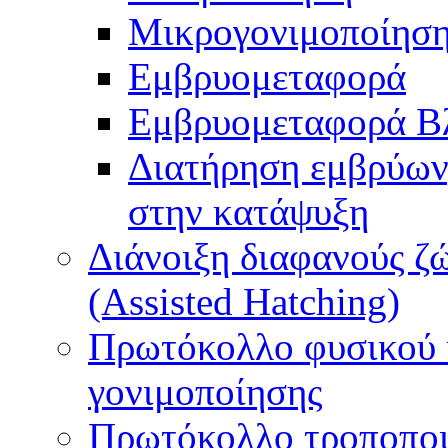
Μικρογονιμοποίηση
Εμβρυομεταφορά
Εμβρυομεταφορά Β
Διατήρηση εμβρύων
στην κατάψυξη
Διάνοιξη διαφανούς ζ
(Assisted Hatching)
Πρωτόκολλο φυσικού 
γονιμοποίησης
Πρωτόκολλο τροποποι