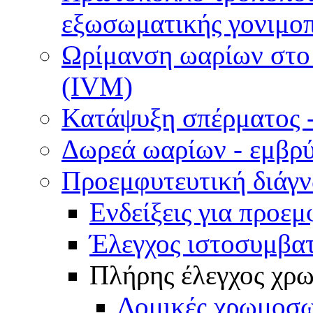
εξωσωματικής γονιμοπ
Ωρίμανση ωαρίων στο ε
(IVM)
Κατάψυξη σπέρματος -
Δωρεά ωαρίων - εμβρ
Προεμφυτευτική διάγ
Ενδείξεις για προεμ
Έλεγχος ιστοσυμβα
Πλήρης έλεγχος χ
Δομικές χρωμοσω