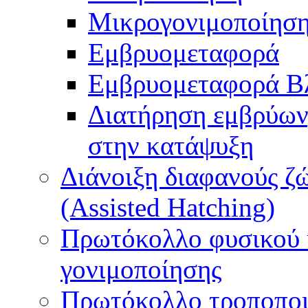
Μικρογονιμοποίηση
Εμβρυομεταφορά
Εμβρυομεταφορά Β
Διατήρηση εμβρύων
στην κατάψυξη
Διάνοιξη διαφανούς ζ
(Assisted Hatching)
Πρωτόκολλο φυσικού 
γονιμοποίησης
Πρωτόκολλο τροποποι