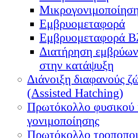
Μικρογονιμοποίηση
Εμβρυομεταφορά
Εμβρυομεταφορά Β
Διατήρηση εμβρύων
στην κατάψυξη
Διάνοιξη διαφανούς ζ
(Assisted Hatching)
Πρωτόκολλο φυσικού 
γονιμοποίησης
Πρωτόκολλο τροποποι