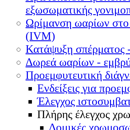
εξωσωματικής γονιμοπ
Ωρίμανση ωαρίων στο ε
(IVM)
Κατάψυξη σπέρματος -
Δωρεά ωαρίων - εμβρ
Προεμφυτευτική διάγ
Ενδείξεις για προεμ
Έλεγχος ιστοσυμβα
Πλήρης έλεγχος χ
Δομικές χρωμοσω