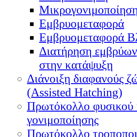
Μικρογονιμοποίηση
Εμβρυομεταφορά
Εμβρυομεταφορά Β
Διατήρηση εμβρύων
στην κατάψυξη
Διάνοιξη διαφανούς ζ
(Assisted Hatching)
Πρωτόκολλο φυσικού 
γονιμοποίησης
Πρωτόκολλο τροποποι