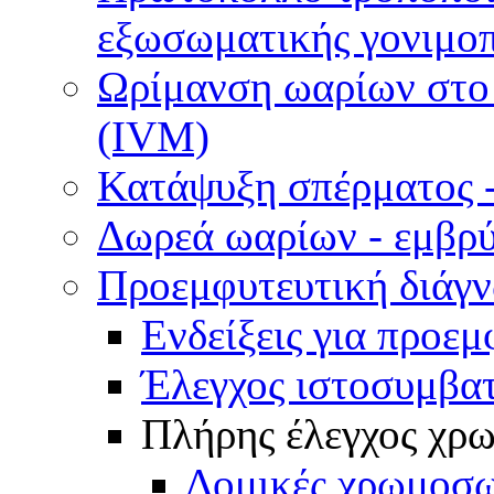
εξωσωματικής γονιμοπ
Ωρίμανση ωαρίων στο ε
(IVM)
Κατάψυξη σπέρματος -
Δωρεά ωαρίων - εμβρ
Προεμφυτευτική διάγ
Ενδείξεις για προεμ
Έλεγχος ιστοσυμβα
Πλήρης έλεγχος χ
Δομικές χρωμοσω