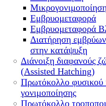
Μικρογονιμοποίηση
Εμβρυομεταφορά
Εμβρυομεταφορά Β
Διατήρηση εμβρύων
στην κατάψυξη
Διάνοιξη διαφανούς ζ
(Assisted Hatching)
Πρωτόκολλο φυσικού 
γονιμοποίησης
Πρωτόκολλο τροποποι