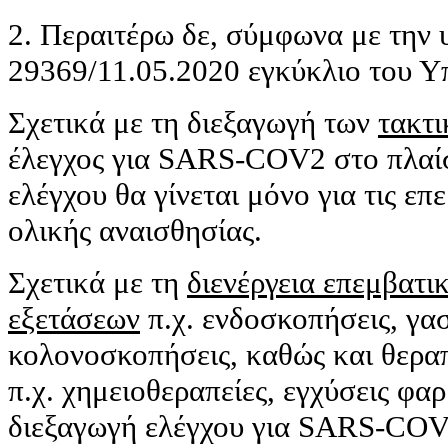
2. Περαιτέρω δε, σύμφωνα με την υ
29369/11.05.2020 εγκύκλιο του Υπ
Σχετικά με τη διεξαγωγή των
τακτι
έλεγχος για SARS-COV2 στο πλαίσ
ελέγχου θα γίνεται μόνο για τις ε
ολικής αναισθησίας.
Σχετικά με τη
διενέργεια επεμβατι
εξετάσεων
π.χ. ενδοσκοπήσεις, γα
κολονοσκοπήσεις, καθώς και θερ
π.χ. χημειοθεραπείες, εγχύσεις φα
διεξαγωγή ελέγχου για SARS-COV2