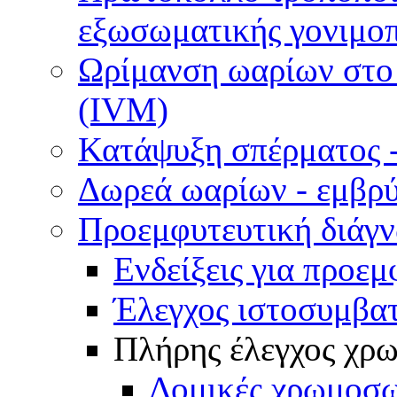
εξωσωματικής γονιμοπ
Ωρίμανση ωαρίων στο ε
(IVM)
Κατάψυξη σπέρματος -
Δωρεά ωαρίων - εμβρ
Προεμφυτευτική διάγ
Ενδείξεις για προεμ
Έλεγχος ιστοσυμβα
Πλήρης έλεγχος χ
Δομικές χρωμοσω