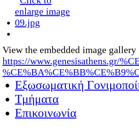
View the embedded image gallery o
https://www.genesisathens.gr/%
%CE%BA%CE%BB%CE%B9%CE%B
Εξωσωματική Γονιμοποί
Τμήματα
Επικοινωνία