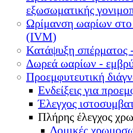
εξωσωματικής γονιμοπ
Ωρίμανση ωαρίων στο ε
(IVM)
Κατάψυξη σπέρματος -
Δωρεά ωαρίων - εμβρ
Προεμφυτευτική διάγ
Ενδείξεις για προεμ
Έλεγχος ιστοσυμβα
Πλήρης έλεγχος χ
Δομικές χρωμοσω