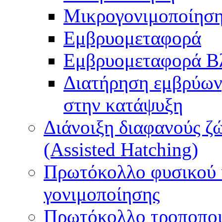
Μικρογονιμοποίηση
Εμβρυομεταφορά
Εμβρυομεταφορά Β
Διατήρηση εμβρύων
στην κατάψυξη
Διάνοιξη διαφανούς ζ
(Assisted Hatching)
Πρωτόκολλο φυσικού 
γονιμοποίησης
Πρωτόκολλο τροποποι