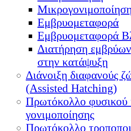
Μικρογονιμοποίηση
Εμβρυομεταφορά
Εμβρυομεταφορά Β
Διατήρηση εμβρύων
στην κατάψυξη
Διάνοιξη διαφανούς ζ
(Assisted Hatching)
Πρωτόκολλο φυσικού 
γονιμοποίησης
Πρωτόκολλο τροποποι