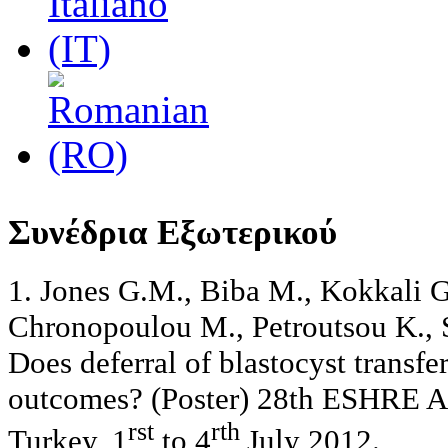
Συνέδρια Εξωτερικού
1. Jones G.M., Biba M., Kokkali G
Chronopoulou M., Petroutsou K., 
Does deferral of blastocyst transf
outcomes? (Poster) 28th ESHRE An
rst
rth
Turkey, 1
to 4
July 2012.