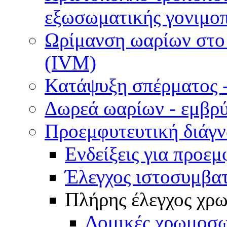
εξωσωματικής γονιμοπ
Ωρίμανση ωαρίων στο ε
(IVM)
Κατάψυξη σπέρματος -
Δωρεά ωαρίων - εμβρ
Προεμφυτευτική διάγ
Ενδείξεις για προεμ
Έλεγχος ιστοσυμβα
Πλήρης έλεγχος χ
Δομικές χρωμοσω