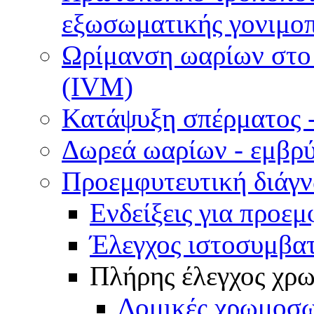
εξωσωματικής γονιμοπ
Ωρίμανση ωαρίων στο ε
(IVM)
Κατάψυξη σπέρματος -
Δωρεά ωαρίων - εμβρ
Προεμφυτευτική διάγ
Ενδείξεις για προεμ
Έλεγχος ιστοσυμβα
Πλήρης έλεγχος χ
Δομικές χρωμοσω