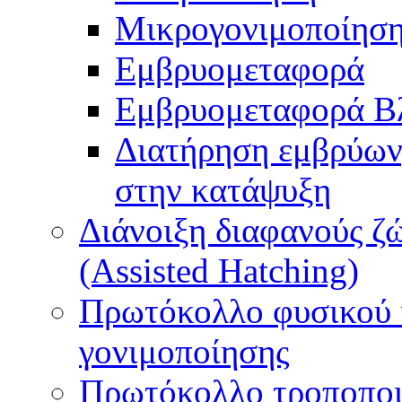
Μικρογονιμοποίηση
Εμβρυομεταφορά
Εμβρυομεταφορά Β
Διατήρηση εμβρύων
στην κατάψυξη
Διάνοιξη διαφανούς ζ
(Assisted Hatching)
Πρωτόκολλο φυσικού 
γονιμοποίησης
Πρωτόκολλο τροποποι