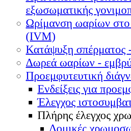
εξωσωματικής γονιμοπ
Ωρίμανση ωαρίων στο ε
(IVM)
Κατάψυξη σπέρματος -
Δωρεά ωαρίων - εμβρ
Προεμφυτευτική διάγ
Ενδείξεις για προεμ
Έλεγχος ιστοσυμβα
Πλήρης έλεγχος χ
Δομικές χρωμοσω