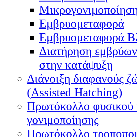
Μικρογονιμοποίηση
Εμβρυομεταφορά
Εμβρυομεταφορά Β
Διατήρηση εμβρύων
στην κατάψυξη
Διάνοιξη διαφανούς ζ
(Assisted Hatching)
Πρωτόκολλο φυσικού 
γονιμοποίησης
Πρωτόκολλο τροποποι