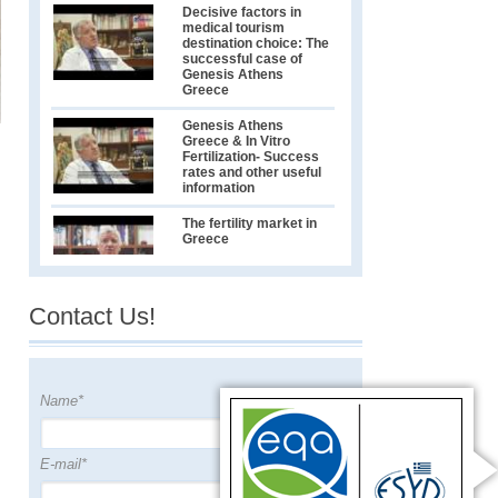
Decisive factors in
medical tourism
destination choice: The
successful case of
Genesis Athens
Greece
Genesis Athens
Greece & In Vitro
Fertilization- Success
rates and other useful
information
The fertility market in
Greece
Contact Us!
Greek City Time's
exclusive interview
with Greece’s leading
IVF Specialist Dr.
Konstantinos Pantos
Name*
Συνέντευξη με τον
Γυναικολόγο-
Μαιευτήρα Δρ.
Κωνσταντίνο Πάντο
E-mail*