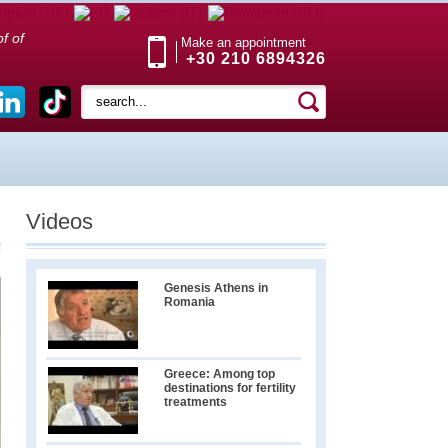
f of
Make an appointment
+30 210 6894326
Videos
Genesis Athens in
Romania
Greece: Among top
destinations for fertility
treatments