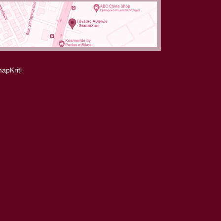
Ο Νεκτάριος Σφυράκης
και η σύζηγός του για
τον κ. Πάντο
Κωνσταντίνο
Όλες οι εξελίξεις στην
εξωσωματική
γονιμοποίηση part2
Όλες οι εξελίξεις στην
εξωσωματική
γονιμοποίηση part1
Η Ελλάδα πρωτοπορεί
στον Ιατρικό Τουρισμό
ΕΔΩ ΜΑΚΕΔΟΝΙΑ 11-
10-2013