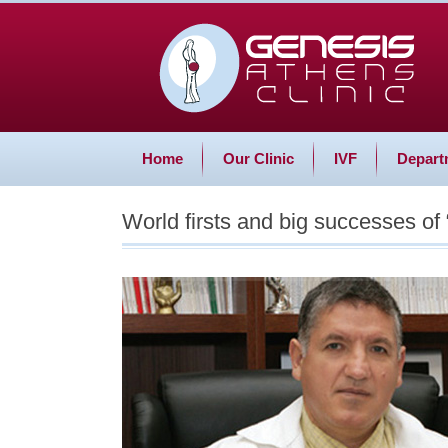
Home
Our Clinic
IVF
Depart
World firsts and big successes