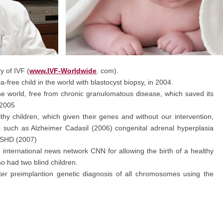
ry of IVF (
www.IVF-Worldwide
. com).
ia-free child in the world with blastocyst biopsy, in 2004.
n the world, free from chronic granulomatous disease, which saved its
n 2005
lthy children, which given their genes and without our intervention,
es such as Alzheimer Cadasil (2006) congenital adrenal hyperplasia
 FSHD (2007)
nternational news network CNN for allowing the birth of a healthy
o had two blind children.
ter preimplantion genetic diagnosis of all chromosomes using the