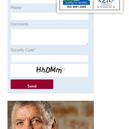
ΕΦΕΡΕ ΣΤΟ ΚΟΣΜΟ
ΠΑΙΔΙ ΜΕΤΑ ΑΠΟ 20
Phone
ΧΡΟΝΙΑ
ΠΡΟΣΠΑΘΕΙΩΝ
@MEGA
Comments
ΕΛΛΗΝΙΚΗ ΕΤΑΙΡΕΙΑ
ΑΝΑΠΑΡΑΓΩΓΙΚΗΣ
ΙΑΤΡΙΚΗΣ @ΑΝΤ1
Security Code*
ΜΕΤΑ ΑΠΟ 20
ΕΞΩΣΩΜΑΤΙΚΕΣ ΣΤΗΝ
ΑΜΕΡΙΚΗ ΕΝΑΝΑ
ΠΑΙΔΙ ΣΤΗΝ ΕΛΛΑΔΑ
@ANT1
ΕΡΧΟΝTAI ΣΤΗΝ
ΕΛΛΑΔΑ ΓΙΑ
ΕΞΩΣΩΜΑΤΙΚΗ
@ΑΝΤ1
ΥΓΙΗ ΠΑΙΔΙΑ ΧΑΡΗ ΣΤΗ
ΠΡΟΟΔΟ ΤΗΣ
ΙΑΤΡΙΚΗΣ
@MEKEDONIA TV
ΕΞΩΣΩΜΑΤΙΚΗ