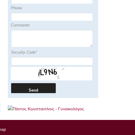
ΕΦΕΡΕ ΣΤΟ ΚΟΣΜΟ
ΠΑΙΔΙ ΜΕΤΑ ΑΠΟ 20
Phone
ΧΡΟΝΙΑ
ΠΡΟΣΠΑΘΕΙΩΝ
@MEGA
Comments
ΕΛΛΗΝΙΚΗ ΕΤΑΙΡΕΙΑ
ΑΝΑΠΑΡΑΓΩΓΙΚΗΣ
ΙΑΤΡΙΚΗΣ @ΑΝΤ1
Security Code*
ΜΕΤΑ ΑΠΟ 20
ΕΞΩΣΩΜΑΤΙΚΕΣ ΣΤΗΝ
ΑΜΕΡΙΚΗ ΕΝΑΝΑ
ΠΑΙΔΙ ΣΤΗΝ ΕΛΛΑΔΑ
@ANT1
ΕΡΧΟΝTAI ΣΤΗΝ
ΕΛΛΑΔΑ ΓΙΑ
ΕΞΩΣΩΜΑΤΙΚΗ
@ΑΝΤ1
ΥΓΙΗ ΠΑΙΔΙΑ ΧΑΡΗ ΣΤΗ
ΠΡΟΟΔΟ ΤΗΣ
ΙΑΤΡΙΚΗΣ
@MEKEDONIA TV
ΕΞΩΣΩΜΑΤΙΚΗ