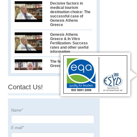
Decisive factors in
medical tourism
destination choice: The
successful case of
Genesis Athens
Greece
Genesis Athens
Greece & In Vitro
Fertilization- Success
rates and other useful
information
The fertility market in
Greece
Contact Us!
Greek City Time's
exclusive interview
with Greece’s leading
IVF Specialist Dr.
Konstantinos Pantos
Name*
Συνέντευξη με τον
Γυναικολόγο-
Μαιευτήρα Δρ.
Κωνσταντίνο Πάντο
E-mail*