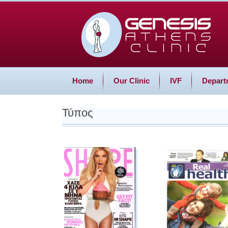
Home
Our Clinic
IVF
Depart
Τύπος