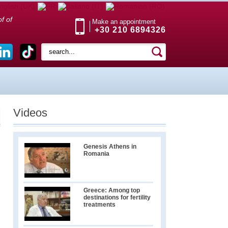
f of
Make an appointment
+30 210 6894326
Videos
Genesis Athens in
Romania
Greece: Among top
destinations for fertility
treatments