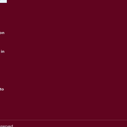
ion
 in
to
eserved