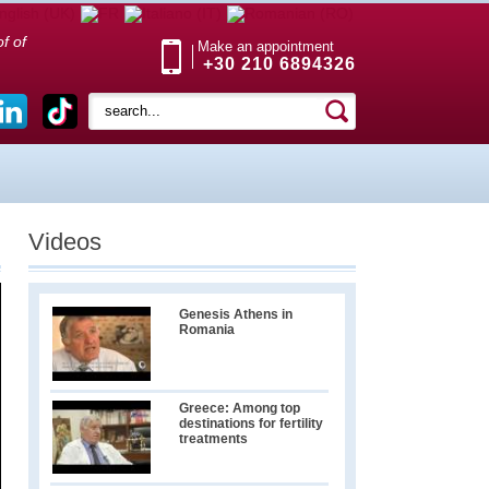
f of
Make an appointment
+30 210 6894326
Videos
Genesis Athens in
Romania
Greece: Among top
destinations for fertility
treatments