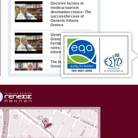
Decisive factors in
medical tourism
destination choice: The
successful case of
Genesis Athens
Greece
Genesis Athens
Greece & In Vitro
Fertilization- Success
rates and other useful
information
The fertility market in
Greece
Greek City Time's
exclusive interview
with Greece’s leading
IVF Specialist Dr.
Konstantinos Pantos
Συνέντευξη με τον
Γυναικολόγο-
Μαιευτήρα Δρ.
Κωνσταντίνο Πάντο