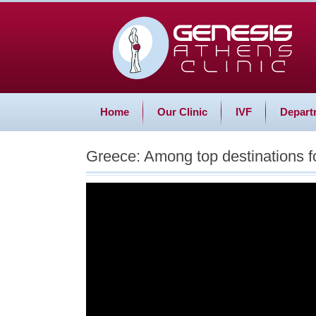
Home
Our Clinic
IVF
Depart
Greece: Among top destinations for