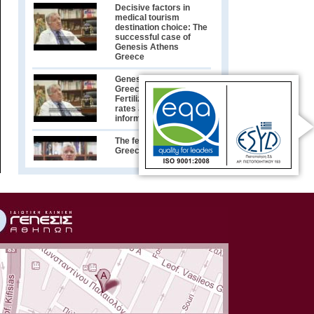
Decisive factors in
medical tourism
destination choice: The
successful case of
Genesis Athens
Greece
Genesis Athens
Greece & In Vitro
Fertilization- Success
rates and other useful
information
The fertility market in
Greece
Greek City Time's
exclusive interview
with Greece’s leading
IVF Specialist Dr.
Konstantinos Pantos
Συνέντευξη με τον
Γυναικολόγο-
Μαιευτήρα Δρ.
Κωνσταντίνο Πάντο