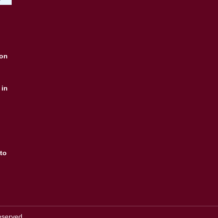
ion
 in
to
eserved