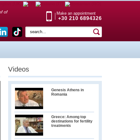
f of
Make an appointment
+30 210 6894326
Videos
Genesis Athens in
Romania
Greece: Among top
destinations for fertility
treatments