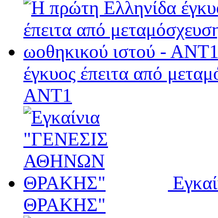
έγκυος έπειτα από μεταμ
ΑΝΤ1
Εγκα
ΘΡΑΚΗΣ"