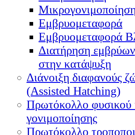
Μικρογονιμοποίηση
Εμβρυομεταφορά
Εμβρυομεταφορά Β
Διατήρηση εμβρύων
στην κατάψυξη
Διάνοιξη διαφανούς ζ
(Assisted Hatching)
Πρωτόκολλο φυσικού 
γονιμοποίησης
Πρωτόκολλο τροποποι