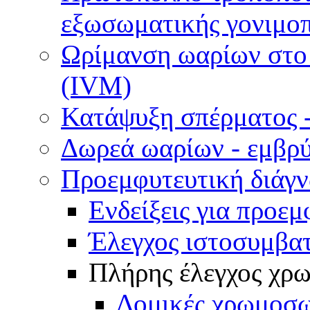
εξωσωματικής γονιμοπ
Ωρίμανση ωαρίων στο ε
(IVM)
Κατάψυξη σπέρματος -
Δωρεά ωαρίων - εμβρ
Προεμφυτευτική διάγ
Ενδείξεις για προεμ
Έλεγχος ιστοσυμβα
Πλήρης έλεγχος χ
Δομικές χρωμοσω