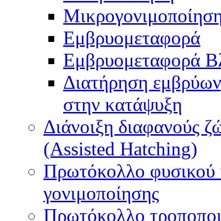
Μικρογονιμοποίηση
Εμβρυομεταφορά
Εμβρυομεταφορά Β
Διατήρηση εμβρύων
στην κατάψυξη
Διάνοιξη διαφανούς ζ
(Assisted Hatching)
Πρωτόκολλο φυσικού 
γονιμοποίησης
Πρωτόκολλο τροποποι