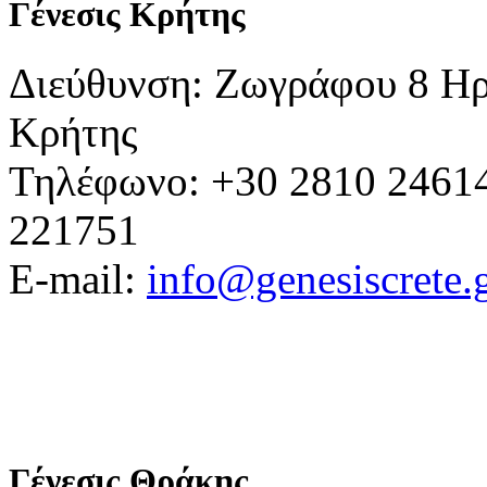
Γένεσις Κρήτης
Διεύθυνση: Ζωγράφου 8 Ηρ
Κρήτης
Τηλέφωνο: +30 2810 24614
221751
E-mail:
info@genesiscrete.
Γένεσις Θράκης