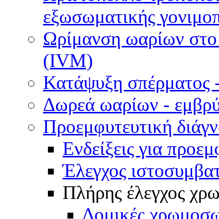
εξωσωματικής γονιμοπ
Ωρίμανση ωαρίων στο ε
(IVM)
Κατάψυξη σπέρματος -
Δωρεά ωαρίων - εμβρ
Προεμφυτευτική διάγ
Ενδείξεις για προεμ
Έλεγχος ιστοσυμβα
Πλήρης έλεγχος χ
Δομικές χρωμοσω