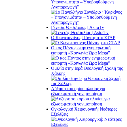
Υπογονιμότητα – Υποβοηθούμενη
Αναπαραγωγή”
Γένεσις Θεσσαλίας | AstraTv
O Κωνσταντίνος Πάντος στο ΣΤΑΡ
O κος Πάντος στην ενημερωτική
εκπομπή «Κοινωνία Ώρα Μega”
Ομιλία στην Ιερά Θεολογική Σχολή της
Χάλκης
Αύξηση του ορίου ηλικίας για
εξωσωματική γονιμοποίηση
Ογκολογική Χειρουργική: Νεότερες
Εξελίξεις