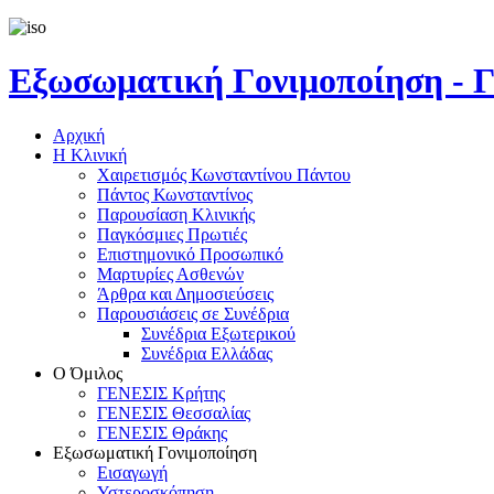
Εξωσωματική Γονιμοποίηση 
Αρχική
Η Κλινική
Χαιρετισμός Κωνσταντίνου Πάντου
Πάντος Κωνσταντίνος
Παρουσίαση Κλινικής
Παγκόσμιες Πρωτιές
Επιστημονικό Προσωπικό
Μαρτυρίες Ασθενών
Άρθρα και Δημοσιεύσεις
Παρουσιάσεις σε Συνέδρια
Συνέδρια Εξωτερικού
Συνέδρια Ελλάδας
Ο Όμιλος
ΓΕΝΕΣΙΣ Κρήτης
ΓΕΝΕΣΙΣ Θεσσαλίας
ΓΕΝΕΣΙΣ Θράκης
Εξωσωματική Γονιμοποίηση
Εισαγωγή
Υστεροσκόπηση