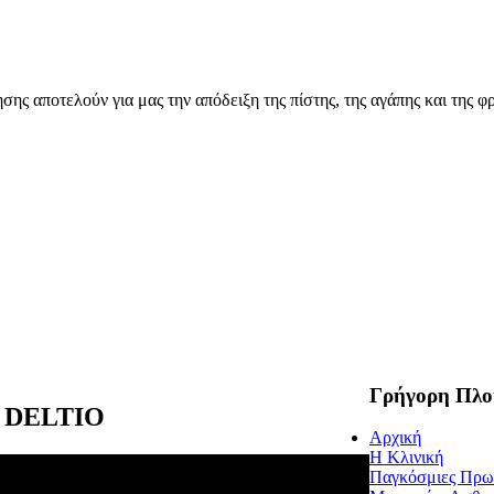
ης αποτελούν για μας την απόδειξη της πίστης, της αγάπης και της φρ
Γρήγορη Πλο
 DELTIO
Αρχική
Η Κλινική
Παγκόσμιες Πρω