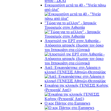
Εγκυμοσύνη μετά τα 40 - "Υγεία πάνω
από όλα"
"Τώρα για το μέλλον" - Ιατρικός
Τουρισμός στην Αιθιοπία
Αποστολή της ΕΡΤ στην Αιθιοπία -
Απόφοιτοι ιατρικής έδωσαν τον όρκο
του Ιπποκράτη στα ελληνικά
Ant1: Εγκαινιάστηκε στη Λάρισα η
κλινική ΓΕΝΕΣΙΣ Αθηνών-Θεσσαλίας
Εγκαίνια της κλινικής ΓΕΝΕΣΙΣ Κρήτης
(Ρεπορτάζ Ant1)
Ο κος Πάντος στο Euronews