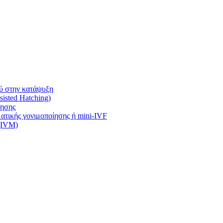
ύ στην κατάψυξη
isted Hatching)
ίησης
τικής γονιμοποίησης ή mini-IVF
 (IVM)