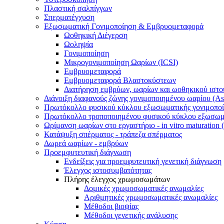
Πλαστική σαλπίγγων
Σπερματέγχυση
Εξωσωματική Γονιμοποίηση & Εμβρυομεταφορά
Ωοθηκική Διέγερση
Ωοληψία
Γονιμοποίηση
Μικρογονιμοποίηση Ωαρίων (ICSI)
Εμβρυομεταφορά
Εμβρυομεταφορά Βλαστοκύστεων
Διατήρηση εμβρύων, ωαρίων και ωοθηκικού ιστο
Διάνοιξη διαφανούς ζώνης γονιμοποιημένου ωαρίου (Ass
Πρωτόκολλο φυσικού κύκλου εξωσωματικής γονιμοπο
Πρωτόκολλο τροποποιημένου φυσικού κύκλου εξωσωμα
Ωρίμανση ωαρίων στο εργαστήριο - in vitro maturation
Κατάψυξη σπέρματος - τράπεζα σπέρματος
Δωρεά ωαρίων - εμβρύων
Προεμφυτευτική διάγνωση
Ενδείξεις για προεμφυτευτική γενετική διάγνωση
Έλεγχος ιστοσυμβατότητας
Πλήρης έλεγχος χρωμοσωμάτων
Δομικές χρωμοσωματικές ανωμαλίες
Αριθμητικές χρωμοσωματικές ανωμαλίες
Μέθοδοι βιοψίας
Mέθοδοι γενετικής ανάλυσης