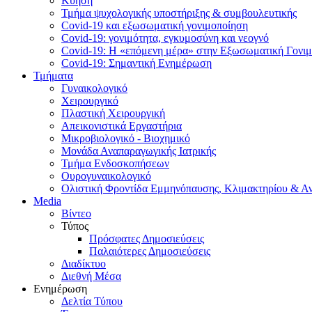
Κύηση
Τμήμα ψυχολογικής υποστήριξης & συμβουλευτικής
Covid-19 και εξωσωματική γονιμοποίηση
Covid-19: γονιμότητα, εγκυμοσύνη και νεογνό
Covid-19: Η «επόμενη μέρα» στην Εξωσωματική Γονι
Covid-19: Σημαντική Ενημέρωση
Τμήματα
Γυναικολογικό
Χειρουργικό
Πλαστική Χειρουργική
Απεικονιστικά Εργαστήρια
Μικροβιολογικό - Βιοχημικό
Μονάδα Αναπαραγωγικής Ιατρικής
Τμήμα Ενδοσκοπήσεων
Ουρογυναικολογικό
Ολιστική Φροντίδα Εμμηνόπαυσης, Κλιμακτηρίου & Α
Media
Βίντεο
Τύπος
Πρόσφατες Δημοσιεύσεις
Παλαιότερες Δημοσιεύσεις
Διαδίκτυο
Διεθνή Μέσα
Ενημέρωση
Δελτία Τύπου