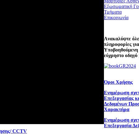
Μαρτυρίες Ασθε
Εξωσωματική Γο
Τμήματα
Επικοινωνία
Aνακαλύψτε όλες
πληροφορίες για
Υποβοηθούμενη
εύχρηστο οδηγό 
Όροι Χρήσης
Ενημέρωση σχετ
Επεξεργασίας κ
Δεδομένων Προ
Χαρακτήρα
Ενημέρωση σχετ
Επεξεργασία Δε
ρησης/ CCTV