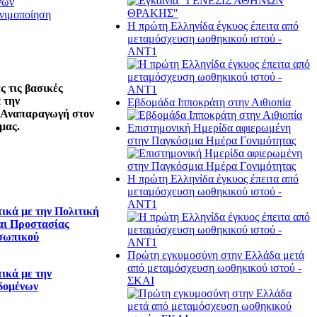
νών
νιμοποίηση
Η πρώτη Ελληνίδα έγκυος έπειτα από
μεταμόσχευση ωοθηκικού ιστού -
ΑΝΤ1
 τις βασικές
 την
Εβδομάδα Ιπποκράτη στην Αιθιοπία
 Αναπαραγωγή στον
μας.
Επιστημονική Ημερίδα αφιερωμένη
στην Παγκόσμια Ημέρα Γονιμότητας
Η πρώτη Ελληνίδα έγκυος έπειτα από
μεταμόσχευση ωοθηκικού ιστού -
ΑΝΤ1
ικά με την Πολιτική
αι Προστασίας
σωπικού
Πρώτη εγκυμοσύνη στην Ελλάδα μετά
από μεταμόσχευση ωοθηκικού ιστού -
ικά με την
ΣΚΑΙ
δομένων