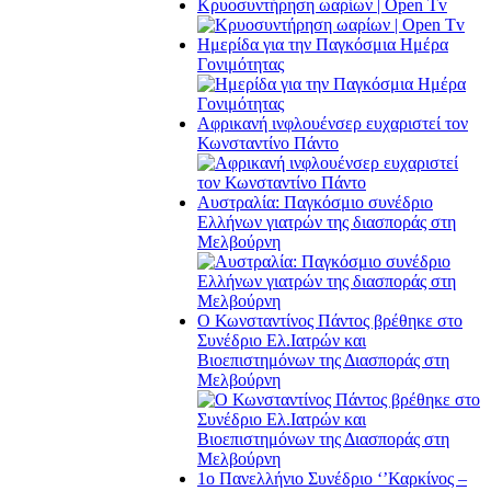
Κρυοσυντήρηση ωαρίων | Open Tv
Ημερίδα για την Παγκόσμια Ημέρα
Γονιμότητας
Αφρικανή ινφλουένσερ ευχαριστεί τον
Κωνσταντίνο Πάντο
Αυστραλία: Παγκόσμιο συνέδριο
Ελλήνων γιατρών της διασποράς στη
Μελβούρνη
Ο Κωνσταντίνος Πάντος βρέθηκε στο
Συνέδριο Ελ.Iατρών και
Βιοεπιστημόνων της Διασποράς στη
Μελβούρνη
1ο Πανελλήνιο Συνέδριο ‘’Καρκίνος –