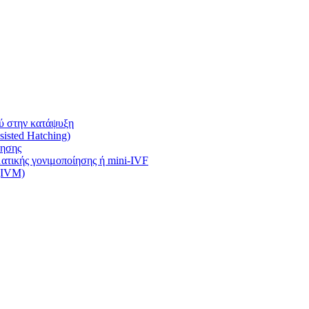
ύ στην κατάψυξη
isted Hatching)
ίησης
τικής γονιμοποίησης ή mini-IVF
 (IVM)