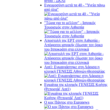
Εγκυμοσύνη μετά τα 40 - "Υγεία πάνω
από όλα"
"Τώρα για το μέλλον" - Ιατρικός
Τουρισμός στην Αιθιοπία
Αποστολή της ΕΡΤ στην Αιθιοπία -
Απόφοιτοι ιατρικής έδωσαν τον όρκο
του Ιπποκράτη στα ελληνικά
Ant1: Εγκαινιάστηκε στη Λάρισα η
κλινική ΓΕΝΕΣΙΣ Αθηνών-Θεσσαλίας
Εγκαίνια της κλινικής ΓΕΝΕΣΙΣ Κρήτης
(Ρεπορτάζ Ant1)
Ο κος Πάντος στο Euronews