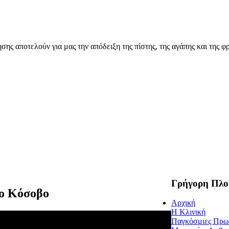
ης αποτελούν για μας την απόδειξη της πίστης, της αγάπης και της φρ
Γρήγορη Πλο
το Κόσοβο
Αρχική
Η Κλινική
Παγκόσμιες Πρω