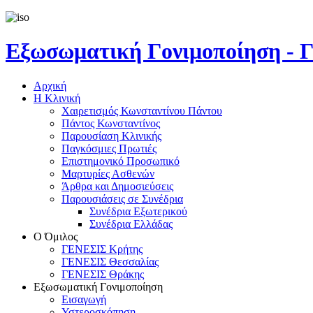
Εξωσωματική Γονιμοποίηση 
Αρχική
Η Κλινική
Χαιρετισμός Κωνσταντίνου Πάντου
Πάντος Κωνσταντίνος
Παρουσίαση Κλινικής
Παγκόσμιες Πρωτιές
Επιστημονικό Προσωπικό
Μαρτυρίες Ασθενών
Άρθρα και Δημοσιεύσεις
Παρουσιάσεις σε Συνέδρια
Συνέδρια Εξωτερικού
Συνέδρια Ελλάδας
Ο Όμιλος
ΓΕΝΕΣΙΣ Κρήτης
ΓΕΝΕΣΙΣ Θεσσαλίας
ΓΕΝΕΣΙΣ Θράκης
Εξωσωματική Γονιμοποίηση
Εισαγωγή
Υστεροσκόπηση