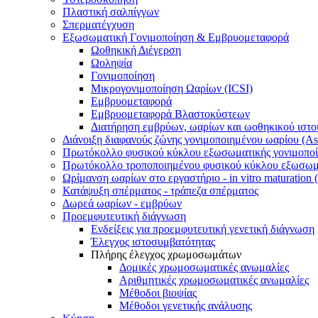
Πλαστική σαλπίγγων
Σπερματέγχυση
Εξωσωματική Γονιμοποίηση & Εμβρυομεταφορά
Ωοθηκική Διέγερση
Ωοληψία
Γονιμοποίηση
Μικρογονιμοποίηση Ωαρίων (ICSI)
Εμβρυομεταφορά
Εμβρυομεταφορά Βλαστοκύστεων
Διατήρηση εμβρύων, ωαρίων και ωοθηκικού ιστο
Διάνοιξη διαφανούς ζώνης γονιμοποιημένου ωαρίου (Ass
Πρωτόκολλο φυσικού κύκλου εξωσωματικής γονιμοπο
Πρωτόκολλο τροποποιημένου φυσικού κύκλου εξωσωμα
Ωρίμανση ωαρίων στο εργαστήριο - in vitro maturation
Κατάψυξη σπέρματος - τράπεζα σπέρματος
Δωρεά ωαρίων - εμβρύων
Προεμφυτευτική διάγνωση
Ενδείξεις για προεμφυτευτική γενετική διάγνωση
Έλεγχος ιστοσυμβατότητας
Πλήρης έλεγχος χρωμοσωμάτων
Δομικές χρωμοσωματικές ανωμαλίες
Αριθμητικές χρωμοσωματικές ανωμαλίες
Μέθοδοι βιοψίας
Mέθοδοι γενετικής ανάλυσης