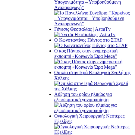
Υπογονιμότητα – Υποβοηθούμενη
Αναπαραγωγή”
Γένεσις Θεσσαλίας | AstraTv
O Κωνσταντίνος Πάντος στο ΣΤΑΡ
O κος Πάντος στην ενημερωτική
εκπομπή «Κοινωνία Ώρα Μega”
Ομιλία στην Ιερά Θεολογική Σχολή της
Χάλκης
Αύξηση του ορίου ηλικίας για
εξωσωματική γονιμοποίηση
Ογκολογική Χειρουργική: Νεότερες
Εξελίξεις