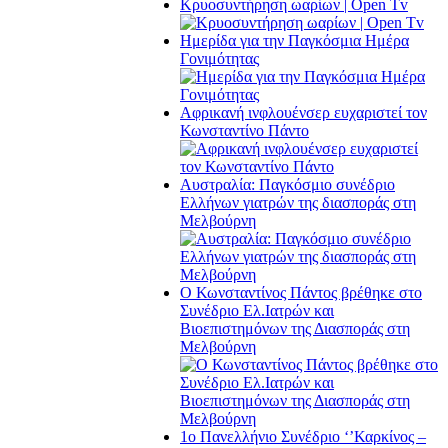
Κρυοσυντήρηση ωαρίων | Open Tv
Ημερίδα για την Παγκόσμια Ημέρα
Γονιμότητας
Αφρικανή ινφλουένσερ ευχαριστεί τον
Κωνσταντίνο Πάντο
Αυστραλία: Παγκόσμιο συνέδριο
Ελλήνων γιατρών της διασποράς στη
Μελβούρνη
Ο Κωνσταντίνος Πάντος βρέθηκε στο
Συνέδριο Ελ.Iατρών και
Βιοεπιστημόνων της Διασποράς στη
Μελβούρνη
1ο Πανελλήνιο Συνέδριο ‘’Καρκίνος –