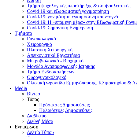
Κύηση
Τμήμα ψυχολογικής υποστήριξης & συμβουλευτικής
Covid-19 και εξωσωματική γονιμοποίηση
Covid-19: γονιμότητα, εγκυμοσύνη και νεογνό
Covid-19: Η «επόμενη μέρα» στην Εξωσωματική Γονι
Covid-19: Σημαντική Ενημέρωση
Τμήματα
Γυναικολογικό
Χειρουργικό
Πλαστική Χειρουργική
Απεικονιστικά Εργαστήρια
Μικροβιολογικό - Βιοχημικό
Μονάδα Αναπαραγωγικής Ιατρικής
Τμήμα Ενδοσκοπήσεων
Ουρογυναικολογικό
Ολιστική Φροντίδα Εμμηνόπαυσης, Κλιμακτηρίου & Α
Media
Βίντεο
Τύπος
Πρόσφατες Δημοσιεύσεις
Παλαιότερες Δημοσιεύσεις
Διαδίκτυο
Διεθνή Μέσα
Ενημέρωση
Δελτία Τύπου