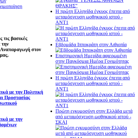
νών
νιμοποίηση
Η πρώτη Ελληνίδα έγκυος έπειτα από
μεταμόσχευση ωοθηκικού ιστού -
ΑΝΤ1
 τις βασικές
 την
Εβδομάδα Ιπποκράτη στην Αιθιοπία
 Αναπαραγωγή στον
μας.
Επιστημονική Ημερίδα αφιερωμένη
στην Παγκόσμια Ημέρα Γονιμότητας
Η πρώτη Ελληνίδα έγκυος έπειτα από
μεταμόσχευση ωοθηκικού ιστού -
ΑΝΤ1
ικά με την Πολιτική
αι Προστασίας
σωπικού
Πρώτη εγκυμοσύνη στην Ελλάδα μετά
από μεταμόσχευση ωοθηκικού ιστού -
ικά με την
ΣΚΑΙ
δομένων