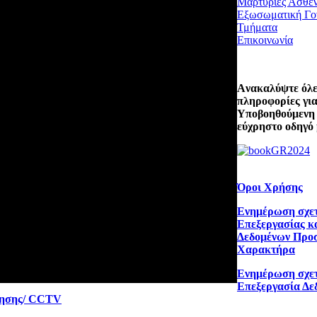
Μαρτυρίες Ασθε
Εξωσωματική Γο
Τμήματα
Επικοινωνία
Aνακαλύψτε όλες
πληροφορίες για
Υποβοηθούμενη
εύχρηστο οδηγό 
Όροι Χρήσης
Ενημέρωση σχετ
Επεξεργασίας κ
Δεδομένων Προ
Χαρακτήρα
Ενημέρωση σχετ
Επεξεργασία Δε
ρησης/ CCTV