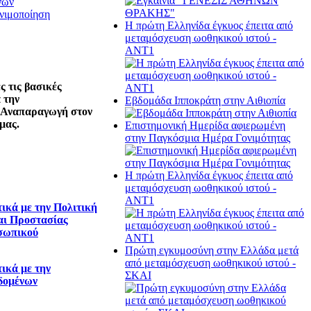
νών
νιμοποίηση
Η πρώτη Ελληνίδα έγκυος έπειτα από
μεταμόσχευση ωοθηκικού ιστού -
ΑΝΤ1
 τις βασικές
 την
Εβδομάδα Ιπποκράτη στην Αιθιοπία
 Αναπαραγωγή στον
μας.
Επιστημονική Ημερίδα αφιερωμένη
στην Παγκόσμια Ημέρα Γονιμότητας
Η πρώτη Ελληνίδα έγκυος έπειτα από
μεταμόσχευση ωοθηκικού ιστού -
ΑΝΤ1
ικά με την Πολιτική
αι Προστασίας
σωπικού
Πρώτη εγκυμοσύνη στην Ελλάδα μετά
από μεταμόσχευση ωοθηκικού ιστού -
ικά με την
ΣΚΑΙ
δομένων