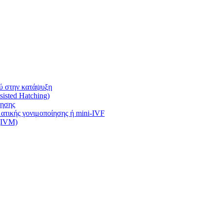
ύ στην κατάψυξη
isted Hatching)
ίησης
τικής γονιμοποίησης ή mini-IVF
 (IVM)