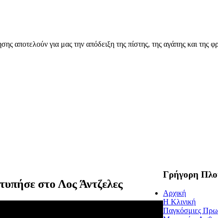
ης αποτελούν για μας την απόδειξη της πίστης, της αγάπης και της φρ
Γρήγορη Πλο
τυπήσε στο Λος Άντζελες
Αρχική
Η Κλινική
Παγκόσμιες Πρω