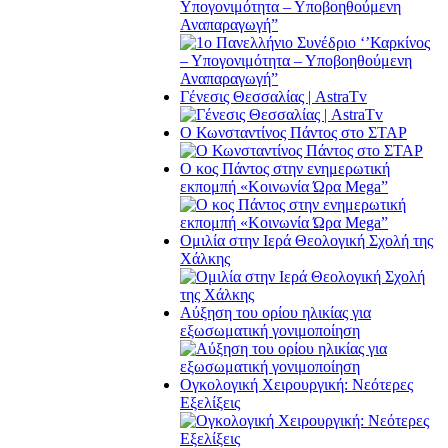
Υπογονιμότητα – Υποβοηθούμενη
Αναπαραγωγή”
Γένεσις Θεσσαλίας | AstraTv
O Κωνσταντίνος Πάντος στο ΣΤΑΡ
O κος Πάντος στην ενημερωτική
εκπομπή «Κοινωνία Ώρα Μega”
Ομιλία στην Ιερά Θεολογική Σχολή της
Χάλκης
Αύξηση του ορίου ηλικίας για
εξωσωματική γονιμοποίηση
Ογκολογική Χειρουργική: Νεότερες
Εξελίξεις