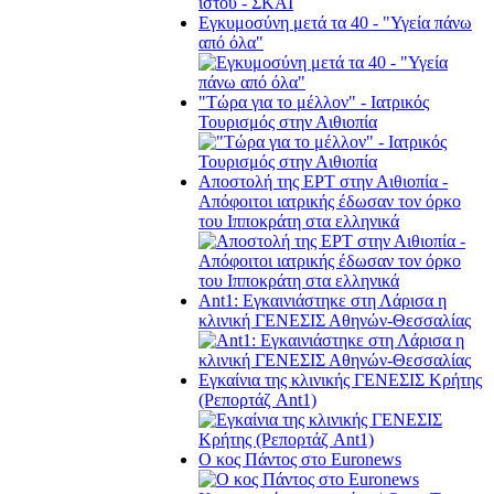
Εγκυμοσύνη μετά τα 40 - "Υγεία πάνω
από όλα"
"Τώρα για το μέλλον" - Ιατρικός
Τουρισμός στην Αιθιοπία
Αποστολή της ΕΡΤ στην Αιθιοπία -
Απόφοιτοι ιατρικής έδωσαν τον όρκο
του Ιπποκράτη στα ελληνικά
Ant1: Εγκαινιάστηκε στη Λάρισα η
κλινική ΓΕΝΕΣΙΣ Αθηνών-Θεσσαλίας
Εγκαίνια της κλινικής ΓΕΝΕΣΙΣ Κρήτης
(Ρεπορτάζ Ant1)
Ο κος Πάντος στο Euronews