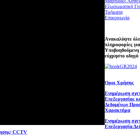
Μαρτυρίες Ασθε
Εξωσωματική Γο
Τμήματα
Επικοινωνία
Aνακαλύψτε όλες
πληροφορίες για
Υποβοηθούμενη
εύχρηστο οδηγό 
Όροι Χρήσης
Ενημέρωση σχετ
Επεξεργασίας κ
Δεδομένων Προ
Χαρακτήρα
Ενημέρωση σχετ
Επεξεργασία Δε
ρησης/ CCTV