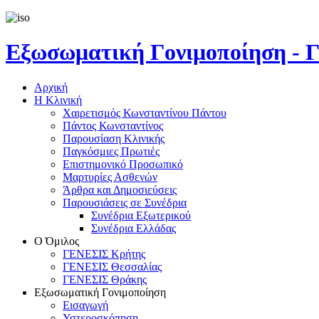
Εξωσωματική Γονιμοποίηση 
Αρχική
Η Κλινική
Χαιρετισμός Κωνσταντίνου Πάντου
Πάντος Κωνσταντίνος
Παρουσίαση Κλινικής
Παγκόσμιες Πρωτιές
Επιστημονικό Προσωπικό
Μαρτυρίες Ασθενών
Άρθρα και Δημοσιεύσεις
Παρουσιάσεις σε Συνέδρια
Συνέδρια Εξωτερικού
Συνέδρια Ελλάδας
Ο Όμιλος
ΓΕΝΕΣΙΣ Κρήτης
ΓΕΝΕΣΙΣ Θεσσαλίας
ΓΕΝΕΣΙΣ Θράκης
Εξωσωματική Γονιμοποίηση
Εισαγωγή
Υστεροσκόπηση