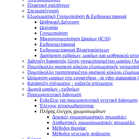
Πλαστική σαλπίγγων
Σπερματέγχυση
Εξωσωματική Γονιμοποίηση & Εμβρυομεταφορά
Ωοθηκική Διέγερση
Ωοληψία
Γονιμοποίηση
Μικρογονιμοποίηση Ωαρίων (ICSI)
Εμβρυομεταφορά
Εμβρυομεταφορά Βλαστοκύστεων
Διατήρηση εμβρύων, ωαρίων και ωοθηκικού ιστο
Διάνοιξη διαφανούς ζώνης γονιμοποιημένου ωαρίου (Ass
Πρωτόκολλο φυσικού κύκλου εξωσωματικής γονιμοπο
Πρωτόκολλο τροποποιημένου φυσικού κύκλου εξωσωμα
Ωρίμανση ωαρίων στο εργαστήριο - in vitro maturation
Κατάψυξη σπέρματος - τράπεζα σπέρματος
Δωρεά ωαρίων - εμβρύων
Προεμφυτευτική διάγνωση
Ενδείξεις για προεμφυτευτική γενετική διάγνωση
Έλεγχος ιστοσυμβατότητας
Πλήρης έλεγχος χρωμοσωμάτων
Δομικές χρωμοσωματικές ανωμαλίες
Αριθμητικές χρωμοσωματικές ανωμαλίες
Μέθοδοι βιοψίας
Mέθοδοι γενετικής ανάλυσης