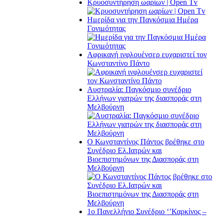
Κρυοσυντήρηση ωαρίων | Open Tv
Ημερίδα για την Παγκόσμια Ημέρα
Γονιμότητας
Αφρικανή ινφλουένσερ ευχαριστεί τον
Κωνσταντίνο Πάντο
Αυστραλία: Παγκόσμιο συνέδριο
Ελλήνων γιατρών της διασποράς στη
Μελβούρνη
Ο Κωνσταντίνος Πάντος βρέθηκε στο
Συνέδριο Ελ.Iατρών και
Βιοεπιστημόνων της Διασποράς στη
Μελβούρνη
1ο Πανελλήνιο Συνέδριο ‘’Καρκίνος –