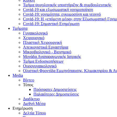
Κύηση
Τμήμα ψυχολογικής υποστήριξης & συμβουλευτικής
Covid-19 και εξωσωματική γονιμοποίηση
Covid-19: γονιμότητα, εγκυμοσύνη και νεογνό
Covid-19: Η «επόμενη μέρα» στην Εξωσωματική Γονι
Covid-19: Σημαντική Ενημέρωση
Τμήματα
Γυναικολογικό
Χειρουργικό
Πλαστική Χειρουργική
Απεικονιστικά Εργαστήρια
Μικροβιολογικό - Βιοχημικό
Μονάδα Αναπαραγωγικής Ιατρικής
Τμήμα Ενδοσκοπήσεων
Ουρογυναικολογικό
Ολιστική Φροντίδα Εμμηνόπαυσης, Κλιμακτηρίου & Α
Media
Βίντεο
Τύπος
Πρόσφατες Δημοσιεύσεις
Παλαιότερες Δημοσιεύσεις
Διαδίκτυο
Διεθνή Μέσα
Ενημέρωση
Δελτία Τύπου