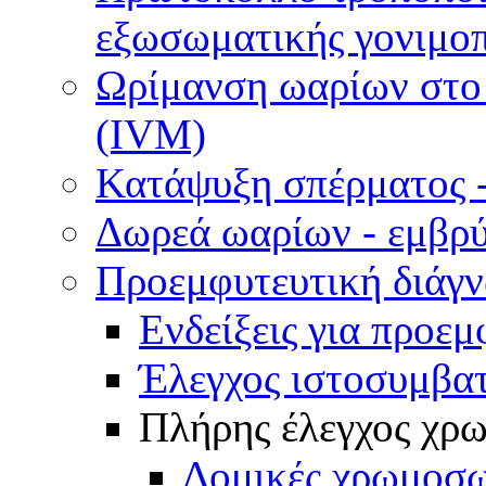
εξωσωματικής γονιμοπ
Ωρίμανση ωαρίων στο ε
(IVM)
Κατάψυξη σπέρματος -
Δωρεά ωαρίων - εμβρ
Προεμφυτευτική διάγ
Ενδείξεις για προεμ
Έλεγχος ιστοσυμβα
Πλήρης έλεγχος χ
Δομικές χρωμοσω