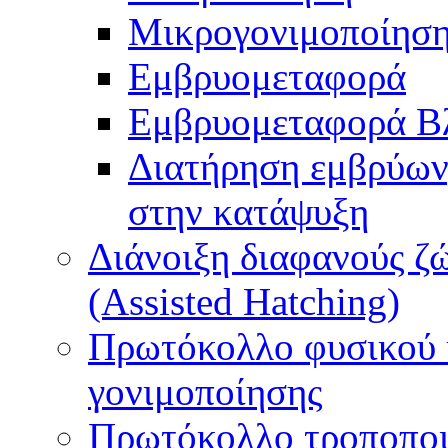
Μικρογονιμοποίηση
Εμβρυομεταφορά
Εμβρυομεταφορά Β
Διατήρηση εμβρύων
στην κατάψυξη
Διάνοιξη διαφανούς ζ
(Assisted Hatching)
Πρωτόκολλο φυσικού 
γονιμοποίησης
Πρωτόκολλο τροποποι