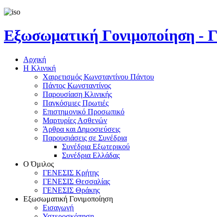
Εξωσωματική Γονιμοποίηση 
Αρχική
Η Κλινική
Χαιρετισμός Κωνσταντίνου Πάντου
Πάντος Κωνσταντίνος
Παρουσίαση Κλινικής
Παγκόσμιες Πρωτιές
Επιστημονικό Προσωπικό
Μαρτυρίες Ασθενών
Άρθρα και Δημοσιεύσεις
Παρουσιάσεις σε Συνέδρια
Συνέδρια Εξωτερικού
Συνέδρια Ελλάδας
Ο Όμιλος
ΓΕΝΕΣΙΣ Κρήτης
ΓΕΝΕΣΙΣ Θεσσαλίας
ΓΕΝΕΣΙΣ Θράκης
Εξωσωματική Γονιμοποίηση
Εισαγωγή
Υστεροσκόπηση