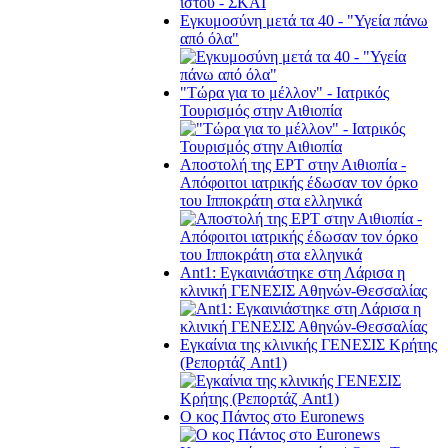
Εγκυμοσύνη μετά τα 40 - "Υγεία πάνω
από όλα"
"Τώρα για το μέλλον" - Ιατρικός
Τουρισμός στην Αιθιοπία
Αποστολή της ΕΡΤ στην Αιθιοπία -
Απόφοιτοι ιατρικής έδωσαν τον όρκο
του Ιπποκράτη στα ελληνικά
Ant1: Εγκαινιάστηκε στη Λάρισα η
κλινική ΓΕΝΕΣΙΣ Αθηνών-Θεσσαλίας
Εγκαίνια της κλινικής ΓΕΝΕΣΙΣ Κρήτης
(Ρεπορτάζ Ant1)
Ο κος Πάντος στο Euronews