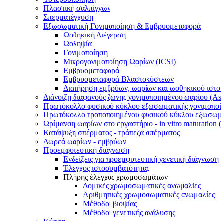
Πλαστική σαλπίγγων
Σπερματέγχυση
Εξωσωματική Γονιμοποίηση & Εμβρυομεταφορά
Ωοθηκική Διέγερση
Ωοληψία
Γονιμοποίηση
Μικρογονιμοποίηση Ωαρίων (ICSI)
Εμβρυομεταφορά
Εμβρυομεταφορά Βλαστοκύστεων
Διατήρηση εμβρύων, ωαρίων και ωοθηκικού ιστο
Διάνοιξη διαφανούς ζώνης γονιμοποιημένου ωαρίου (Ass
Πρωτόκολλο φυσικού κύκλου εξωσωματικής γονιμοπο
Πρωτόκολλο τροποποιημένου φυσικού κύκλου εξωσωμα
Ωρίμανση ωαρίων στο εργαστήριο - in vitro maturation
Κατάψυξη σπέρματος - τράπεζα σπέρματος
Δωρεά ωαρίων - εμβρύων
Προεμφυτευτική διάγνωση
Ενδείξεις για προεμφυτευτική γενετική διάγνωση
Έλεγχος ιστοσυμβατότητας
Πλήρης έλεγχος χρωμοσωμάτων
Δομικές χρωμοσωματικές ανωμαλίες
Αριθμητικές χρωμοσωματικές ανωμαλίες
Μέθοδοι βιοψίας
Mέθοδοι γενετικής ανάλυσης