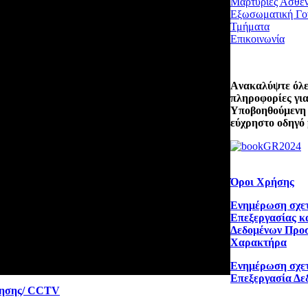
Μαρτυρίες Ασθε
Εξωσωματική Γο
Τμήματα
Επικοινωνία
Aνακαλύψτε όλες
πληροφορίες για
Υποβοηθούμενη
εύχρηστο οδηγό 
Όροι Χρήσης
Ενημέρωση σχετ
Επεξεργασίας κ
Δεδομένων Προ
Χαρακτήρα
Ενημέρωση σχετ
Επεξεργασία Δε
ρησης/ CCTV