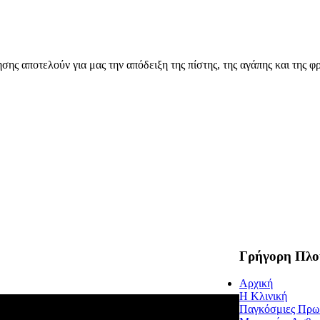
ης αποτελούν για μας την απόδειξη της πίστης, της αγάπης και της φρ
Γρήγορη Πλο
Αρχική
Η Κλινική
Παγκόσμιες Πρω