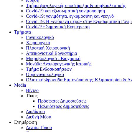
Κύηση
Τμήμα ψυχολογικής υποστήριξης & συμβουλευτικής
Covid-19 και εξωσωματική γονιμοποίηση
Covid-19: γονιμότητα, εγκυμοσύνη και νεογνό
Covid-19: Η «επόμενη μέρα» στην Εξωσωματική Γονι
Covid-19: Σημαντική Ενημέρωση
Τμήματα
Γυναικολογικό
Χειρουργικό
Πλαστική Χειρουργική
Απεικονιστικά Εργαστήρια
Μικροβιολογικό - Βιοχημικό
Μονάδα Αναπαραγωγικής Ιατρικής
Τμήμα Ενδοσκοπήσεων
Ουρογυναικολογικό
Ολιστική Φροντίδα Εμμηνόπαυσης, Κλιμακτηρίου & Α
Media
Βίντεο
Τύπος
Πρόσφατες Δημοσιεύσεις
Παλαιότερες Δημοσιεύσεις
Διαδίκτυο
Διεθνή Μέσα
Ενημέρωση
Δελτία Τύπου