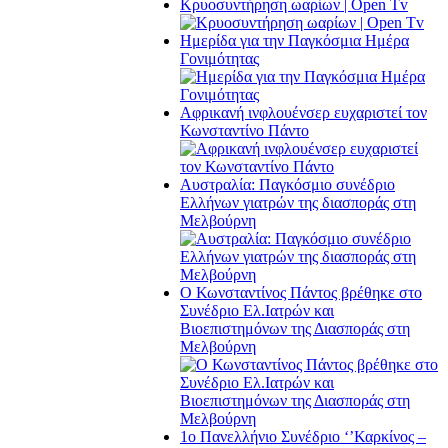
Κρυοσυντήρηση ωαρίων | Open Tv
Ημερίδα για την Παγκόσμια Ημέρα
Γονιμότητας
Αφρικανή ινφλουένσερ ευχαριστεί τον
Κωνσταντίνο Πάντο
Αυστραλία: Παγκόσμιο συνέδριο
Ελλήνων γιατρών της διασποράς στη
Μελβούρνη
Ο Κωνσταντίνος Πάντος βρέθηκε στο
Συνέδριο Ελ.Iατρών και
Βιοεπιστημόνων της Διασποράς στη
Μελβούρνη
1ο Πανελλήνιο Συνέδριο ‘’Καρκίνος –