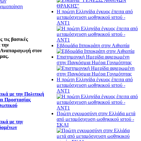
νών
νιμοποίηση
Η πρώτη Ελληνίδα έγκυος έπειτα από
μεταμόσχευση ωοθηκικού ιστού -
ΑΝΤ1
 τις βασικές
 την
Εβδομάδα Ιπποκράτη στην Αιθιοπία
 Αναπαραγωγή στον
μας.
Επιστημονική Ημερίδα αφιερωμένη
στην Παγκόσμια Ημέρα Γονιμότητας
Η πρώτη Ελληνίδα έγκυος έπειτα από
μεταμόσχευση ωοθηκικού ιστού -
ΑΝΤ1
ικά με την Πολιτική
αι Προστασίας
σωπικού
Πρώτη εγκυμοσύνη στην Ελλάδα μετά
από μεταμόσχευση ωοθηκικού ιστού -
ικά με την
ΣΚΑΙ
δομένων