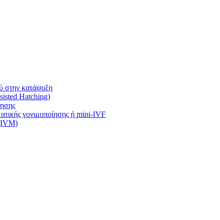
ύ στην κατάψυξη
isted Hatching)
ίησης
τικής γονιμοποίησης ή mini-IVF
 (IVM)