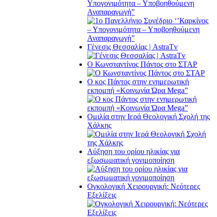
Υπογονιμότητα – Υποβοηθούμενη
Αναπαραγωγή”
Γένεσις Θεσσαλίας | AstraTv
O Κωνσταντίνος Πάντος στο ΣΤΑΡ
O κος Πάντος στην ενημερωτική
εκπομπή «Κοινωνία Ώρα Μega”
Ομιλία στην Ιερά Θεολογική Σχολή της
Χάλκης
Αύξηση του ορίου ηλικίας για
εξωσωματική γονιμοποίηση
Ογκολογική Χειρουργική: Νεότερες
Εξελίξεις