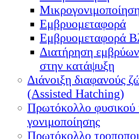
Μικρογονιμοποίηση
Εμβρυομεταφορά
Εμβρυομεταφορά Β
Διατήρηση εμβρύων
στην κατάψυξη
Διάνοιξη διαφανούς ζ
(Assisted Hatching)
Πρωτόκολλο φυσικού 
γονιμοποίησης
Πρωτόκολλο τροποποι