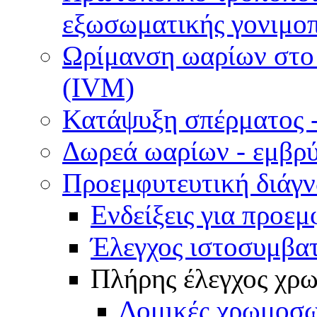
εξωσωματικής γονιμοπ
Ωρίμανση ωαρίων στο ε
(IVM)
Κατάψυξη σπέρματος -
Δωρεά ωαρίων - εμβρ
Προεμφυτευτική διάγ
Ενδείξεις για προεμ
Έλεγχος ιστοσυμβα
Πλήρης έλεγχος χ
Δομικές χρωμοσω