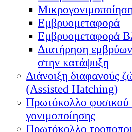
Μικρογονιμοποίηση
Εμβρυομεταφορά
Εμβρυομεταφορά Β
Διατήρηση εμβρύων
στην κατάψυξη
Διάνοιξη διαφανούς ζ
(Assisted Hatching)
Πρωτόκολλο φυσικού 
γονιμοποίησης
Πρωτόκολλο τροποποι