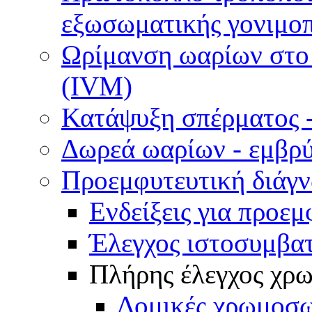
εξωσωματικής γονιμοπ
Ωρίμανση ωαρίων στο ε
(IVM)
Κατάψυξη σπέρματος -
Δωρεά ωαρίων - εμβρ
Προεμφυτευτική διάγ
Ενδείξεις για προεμ
Έλεγχος ιστοσυμβα
Πλήρης έλεγχος χ
Δομικές χρωμοσω