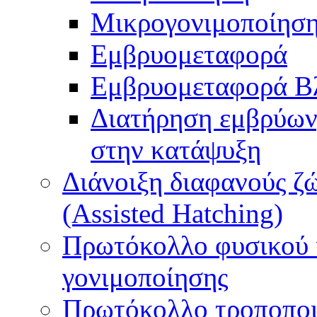
Μικρογονιμοποίηση
Εμβρυομεταφορά
Εμβρυομεταφορά Β
Διατήρηση εμβρύων
στην κατάψυξη
Διάνοιξη διαφανούς ζ
(Assisted Hatching)
Πρωτόκολλο φυσικού 
γονιμοποίησης
Πρωτόκολλο τροποποι