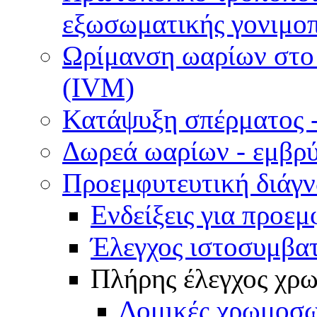
εξωσωματικής γονιμοπ
Ωρίμανση ωαρίων στο ε
(IVM)
Κατάψυξη σπέρματος -
Δωρεά ωαρίων - εμβρ
Προεμφυτευτική διάγ
Ενδείξεις για προεμ
Έλεγχος ιστοσυμβα
Πλήρης έλεγχος χ
Δομικές χρωμοσω