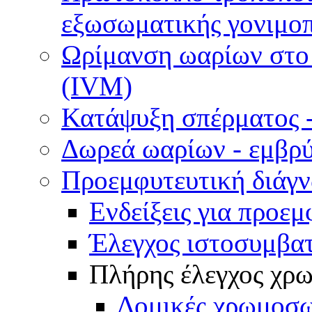
εξωσωματικής γονιμοπ
Ωρίμανση ωαρίων στο ε
(IVM)
Κατάψυξη σπέρματος -
Δωρεά ωαρίων - εμβρ
Προεμφυτευτική διάγ
Ενδείξεις για προεμ
Έλεγχος ιστοσυμβα
Πλήρης έλεγχος χ
Δομικές χρωμοσω