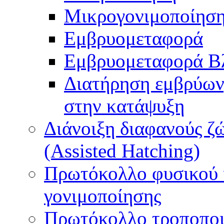
Μικρογονιμοποίηση
Εμβρυομεταφορά
Εμβρυομεταφορά Β
Διατήρηση εμβρύων
στην κατάψυξη
Διάνοιξη διαφανούς ζ
(Assisted Hatching)
Πρωτόκολλο φυσικού 
γονιμοποίησης
Πρωτόκολλο τροποποι