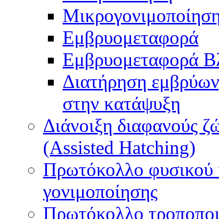
Μικρογονιμοποίηση
Εμβρυομεταφορά
Εμβρυομεταφορά Β
Διατήρηση εμβρύων
στην κατάψυξη
Διάνοιξη διαφανούς ζ
(Assisted Hatching)
Πρωτόκολλο φυσικού 
γονιμοποίησης
Πρωτόκολλο τροποποι