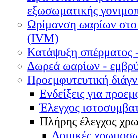
εξωσωματικής γονιμοπ
Ωρίμανση ωαρίων στο ε
(IVM)
Κατάψυξη σπέρματος -
Δωρεά ωαρίων - εμβρ
Προεμφυτευτική διάγ
Ενδείξεις για προεμ
Έλεγχος ιστοσυμβα
Πλήρης έλεγχος χ
Δομικές χρωμοσω