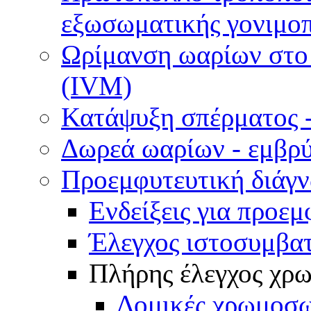
εξωσωματικής γονιμοπ
Ωρίμανση ωαρίων στο ε
(IVM)
Κατάψυξη σπέρματος -
Δωρεά ωαρίων - εμβρ
Προεμφυτευτική διάγ
Ενδείξεις για προεμ
Έλεγχος ιστοσυμβα
Πλήρης έλεγχος χ
Δομικές χρωμοσω