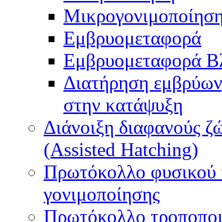
Μικρογονιμοποίηση
Εμβρυομεταφορά
Εμβρυομεταφορά Β
Διατήρηση εμβρύων
στην κατάψυξη
Διάνοιξη διαφανούς ζ
(Assisted Hatching)
Πρωτόκολλο φυσικού 
γονιμοποίησης
Πρωτόκολλο τροποποι