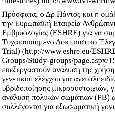
milestones) http://www.ivf-worldw
Πρόσφατα, ο Δρ Πάντος και η ομά
την Ευρωπαϊκή Εταιρεία Ανθρώπιν
Εμβρυολογίας (ESHRE) για να συ
Τυχαιοποιημένο Δοκιμαστικό Έλεγ
Trial) (http://www.eshre.eu/ESHRE
Groups/Study-groups/page.aspx/1
επεξεργαστούν ανάλυση της χρήση
γενετικού ελέγχου για ανευπλοειδί
υβριδοποίησης μικροσυστοιχιών, 
ανάλυση πολικών σωμάτιων (PB) 
συλλέγονται για εξωσωματική γον