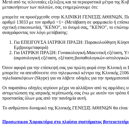
Μετά από τις τελευταίες εξελιξεις και τα περιοριστικά μέτρα της 
μετακινήσεων των πολιτών, σας ενημερώνουμε ότι:
μπορείτε να προσέρχεσθε στην ΚΛΙΝΙΚΗ ΓΕΝΕΣΙΣ ΑΘΗΝΩΝ, Παπα
αριθμό 13033 με τον αριθμό <1> (Μετάβαση σε φαρμακείο ή επίσκε
σχετική επικοινωνία), "ΚΕΝΟ", το όνομά σας, "ΚΕΝΟ", το επώνυμ
αναγράφοντας τον λόγο μετάβασης:
Για ΕΠΕΙΓΟΥΣΑ ΙΑΤΡΙΚΗ ΠΡΑΞΗ: Παρακολούθηση Κύησης, 
Εμβρυομεταφορά)
Για ΙΑΤΡΙΚΗ ΠΡΑΞΗ: Γυναικολογική-Μαιευτική εξέταση, Υπ
(αιματολογική εξέταση, εξέταση βιοπαθολογικών-ιστολογικών
Όσον αφορά για την επίσκεψή σας για πρώτη φορά στην Κλινική οι Γ
μπορείτε να απευθύνεστε στο τηλεφωνικό κέντρο της Κλινικής 210
τηλεδιασκέψεων (Skype) για να λάβετε οδηγίες για την πραγματοποί
Οι παραπάνω οδηγίες ισχύουν μέχρι να αλλάξουν από τις αρμόδιες 
αντιμετώπιση της ιατρικής περίπτωσής σας ένω με αυτόν τον τρόπο
προστασίας όλων μας από την πανδημία αυτή.
Το ανθρώπινο δυναμικό της Κλινικής ΓΕΝΕΣΙΣ ΑΘΗΝΩΝ θα είναι πά
Προσωπικου Χαρακτήρα στο πλαίσιο συστήματος βιντεοεπιτή