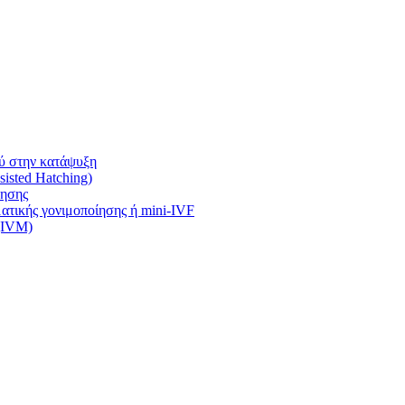
ύ στην κατάψυξη
isted Hatching)
ίησης
τικής γονιμοποίησης ή mini-IVF
 (IVM)