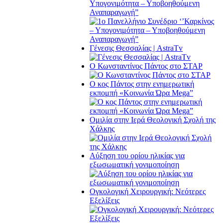
Υπογονιμότητα – Υποβοηθούμενη
Αναπαραγωγή”
Γένεσις Θεσσαλίας | AstraTv
O Κωνσταντίνος Πάντος στο ΣΤΑΡ
O κος Πάντος στην ενημερωτική
εκπομπή «Κοινωνία Ώρα Μega”
Ομιλία στην Ιερά Θεολογική Σχολή της
Χάλκης
Αύξηση του ορίου ηλικίας για
εξωσωματική γονιμοποίηση
Ογκολογική Χειρουργική: Νεότερες
Εξελίξεις