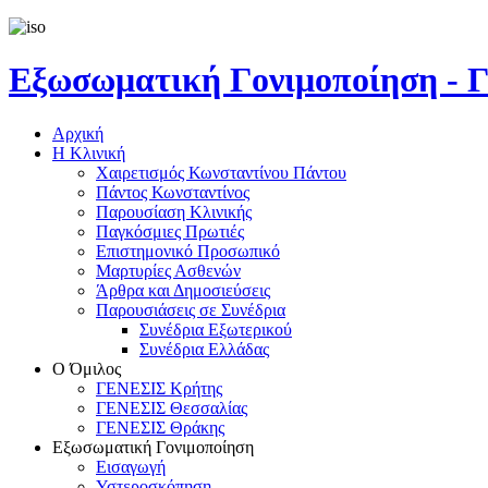
Εξωσωματική Γονιμοποίηση 
Αρχική
Η Κλινική
Χαιρετισμός Κωνσταντίνου Πάντου
Πάντος Κωνσταντίνος
Παρουσίαση Κλινικής
Παγκόσμιες Πρωτιές
Επιστημονικό Προσωπικό
Μαρτυρίες Ασθενών
Άρθρα και Δημοσιεύσεις
Παρουσιάσεις σε Συνέδρια
Συνέδρια Εξωτερικού
Συνέδρια Ελλάδας
Ο Όμιλος
ΓΕΝΕΣΙΣ Κρήτης
ΓΕΝΕΣΙΣ Θεσσαλίας
ΓΕΝΕΣΙΣ Θράκης
Εξωσωματική Γονιμοποίηση
Εισαγωγή
Υστεροσκόπηση