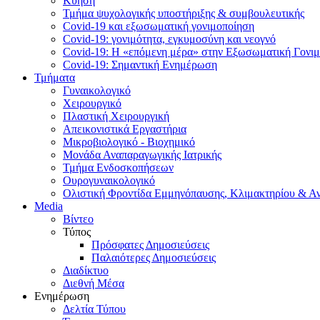
Κύηση
Τμήμα ψυχολογικής υποστήριξης & συμβουλευτικής
Covid-19 και εξωσωματική γονιμοποίηση
Covid-19: γονιμότητα, εγκυμοσύνη και νεογνό
Covid-19: Η «επόμενη μέρα» στην Εξωσωματική Γονι
Covid-19: Σημαντική Ενημέρωση
Τμήματα
Γυναικολογικό
Χειρουργικό
Πλαστική Χειρουργική
Απεικονιστικά Εργαστήρια
Μικροβιολογικό - Βιοχημικό
Μονάδα Αναπαραγωγικής Ιατρικής
Τμήμα Ενδοσκοπήσεων
Ουρογυναικολογικό
Ολιστική Φροντίδα Εμμηνόπαυσης, Κλιμακτηρίου & Α
Media
Βίντεο
Τύπος
Πρόσφατες Δημοσιεύσεις
Παλαιότερες Δημοσιεύσεις
Διαδίκτυο
Διεθνή Μέσα
Ενημέρωση
Δελτία Τύπου