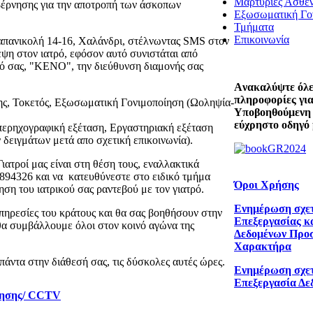
Μαρτυρίες Ασθε
Κυβέρνησης για την αποτροπή των άσκοπων
Εξωσωματική Γο
Τμήματα
Επικοινωνία
νικολή 14-16, Χαλάνδρι, στέλνωντας SMS στον
ψη στον ιατρό, εφόσον αυτό συνιστάται από
ό σας, "ΚΕΝΟ", την διεύθυνση διαμονής σας
Aνακαλύψτε όλες
πληροφορίες για
Τοκετός, Εξωσωματική Γονιμοποίηση (Ωοληψία-
Υποβοηθούμενη
εύχρηστο οδηγό 
ερηχογραφική εξέταση, Εργαστηριακή εξέταση
 δειγμάτων μετά απο σχετική επικοινωνία).
ιατροί μας είναι στη θέση τους, εναλλακτικά
6894326 και να κατευθύνεστε στο ειδικό τμήμα
Όροι Χρήσης
ηση του ιατρικού σας ραντεβού με τον γιατρό.
Ενημέρωση σχετ
υπηρεσίες του κράτους και θα σας βοηθήσουν στην
Επεξεργασίας κ
 θα συμβάλλουμε όλοι στον κοινό αγώνα της
Δεδομένων Προ
Χαρακτήρα
ντα στην διάθεσή σας, τις δύσκολες αυτές ώρες.
Ενημέρωση σχετ
Επεξεργασία Δε
ρησης/ CCTV