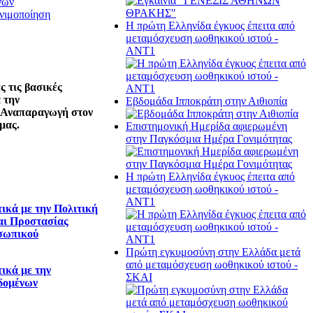
νών
νιμοποίηση
Η πρώτη Ελληνίδα έγκυος έπειτα από
μεταμόσχευση ωοθηκικού ιστού -
ΑΝΤ1
 τις βασικές
 την
Εβδομάδα Ιπποκράτη στην Αιθιοπία
 Αναπαραγωγή στον
μας.
Επιστημονική Ημερίδα αφιερωμένη
στην Παγκόσμια Ημέρα Γονιμότητας
Η πρώτη Ελληνίδα έγκυος έπειτα από
μεταμόσχευση ωοθηκικού ιστού -
ΑΝΤ1
ικά με την Πολιτική
αι Προστασίας
σωπικού
Πρώτη εγκυμοσύνη στην Ελλάδα μετά
από μεταμόσχευση ωοθηκικού ιστού -
ικά με την
ΣΚΑΙ
δομένων