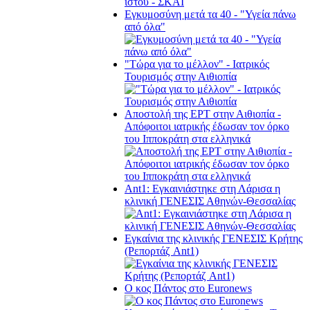
Εγκυμοσύνη μετά τα 40 - "Υγεία πάνω
από όλα"
"Τώρα για το μέλλον" - Ιατρικός
Τουρισμός στην Αιθιοπία
Αποστολή της ΕΡΤ στην Αιθιοπία -
Απόφοιτοι ιατρικής έδωσαν τον όρκο
του Ιπποκράτη στα ελληνικά
Ant1: Εγκαινιάστηκε στη Λάρισα η
κλινική ΓΕΝΕΣΙΣ Αθηνών-Θεσσαλίας
Εγκαίνια της κλινικής ΓΕΝΕΣΙΣ Κρήτης
(Ρεπορτάζ Ant1)
Ο κος Πάντος στο Euronews