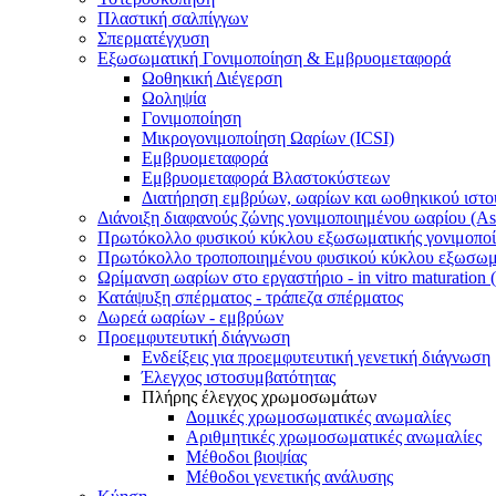
Πλαστική σαλπίγγων
Σπερματέγχυση
Εξωσωματική Γονιμοποίηση & Εμβρυομεταφορά
Ωοθηκική Διέγερση
Ωοληψία
Γονιμοποίηση
Μικρογονιμοποίηση Ωαρίων (ICSI)
Εμβρυομεταφορά
Εμβρυομεταφορά Βλαστοκύστεων
Διατήρηση εμβρύων, ωαρίων και ωοθηκικού ιστο
Διάνοιξη διαφανούς ζώνης γονιμοποιημένου ωαρίου (Ass
Πρωτόκολλο φυσικού κύκλου εξωσωματικής γονιμοπο
Πρωτόκολλο τροποποιημένου φυσικού κύκλου εξωσωμα
Ωρίμανση ωαρίων στο εργαστήριο - in vitro maturation
Κατάψυξη σπέρματος - τράπεζα σπέρματος
Δωρεά ωαρίων - εμβρύων
Προεμφυτευτική διάγνωση
Ενδείξεις για προεμφυτευτική γενετική διάγνωση
Έλεγχος ιστοσυμβατότητας
Πλήρης έλεγχος χρωμοσωμάτων
Δομικές χρωμοσωματικές ανωμαλίες
Αριθμητικές χρωμοσωματικές ανωμαλίες
Μέθοδοι βιοψίας
Mέθοδοι γενετικής ανάλυσης