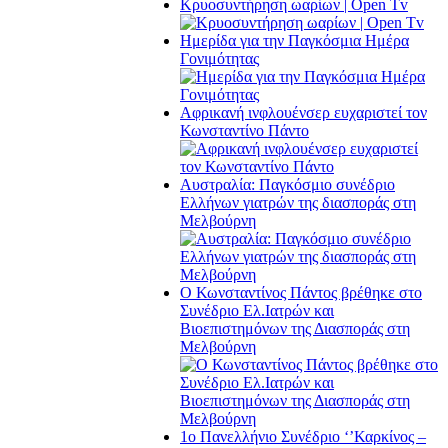
Κρυοσυντήρηση ωαρίων | Open Tv
Ημερίδα για την Παγκόσμια Ημέρα
Γονιμότητας
Αφρικανή ινφλουένσερ ευχαριστεί τον
Κωνσταντίνο Πάντο
Αυστραλία: Παγκόσμιο συνέδριο
Ελλήνων γιατρών της διασποράς στη
Μελβούρνη
Ο Κωνσταντίνος Πάντος βρέθηκε στο
Συνέδριο Ελ.Iατρών και
Βιοεπιστημόνων της Διασποράς στη
Μελβούρνη
1ο Πανελλήνιο Συνέδριο ‘’Καρκίνος –