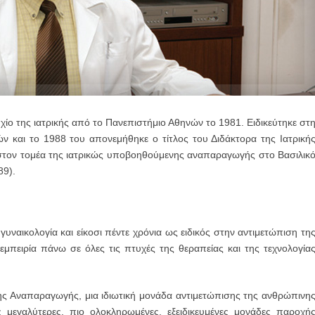
ίο της ιατρικής από το Πανεπιστήμιο Αθηνών το 1981. Ειδικεύτηκε στ
ν και το 1988 του απονεμήθηκε ο τίτλος του Διδάκτορα της Ιατρική
 στον τομέα της ιατρικώς υποβοηθούμενης αναπαραγωγής στο Βασιλικ
89).
γυναικολογία και είκοσι πέντε χρόνια ως ειδικός στην αντιμετώπιση τη
εμπειρία πάνω σε όλες τις πτυχές της θεραπείας και της τεχνολογία
ης Αναπαραγωγής, μια ιδιωτική μονάδα αντιμετώπισης της ανθρώπινη
ς μεγαλύτερες, πιο ολοκληρωμένες, εξειδικευμένες μονάδες παροχή