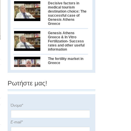
Decisive factors in
medical tourism
destination choice: The
successful case of
Genesis Athens
Greece
Genesis Athens
Greece & In Vitro
Fertilization- Success
rates and other useful
information
η
ς
The fertility market in
Greece
ό
Ρωτήστε μας!
Greek City Time's
exclusive interview
with Greece’s leading
IVF Specialist Dr.
ς
Konstantinos Pantos
ς
Όνομα*
Αφιέρωμα της ΝΕΤ στο
ταξίδι μας στην
Αυστραλία
E-mail*
ς
ς