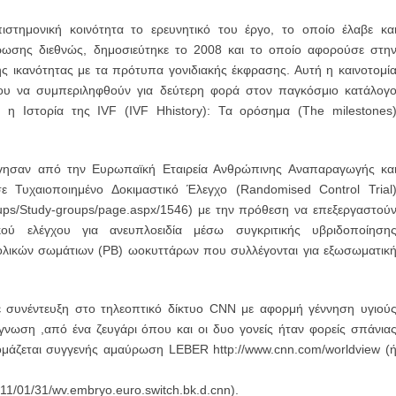
στημονική κοινότητα το ερευνητικό του έργο, το οποίο έλαβε κα
ωσης διεθνώς, δημοσιεύτηκε το 2008 και το οποίο αφορούσε στη
κής ικανότητας με τα πρότυπα γονιδιακής έκφρασης. Αυτή η καινοτομί
ου να συμπεριληφθούν για δεύτερη φορά στον παγκόσμιο κατάλογ
η Ιστορία της IVF (IVF Ηhistory): Τα ορόσημα (The milestones
γησαν από την Ευρωπαϊκή Εταιρεία Ανθρώπινης Αναπαραγωγής κα
 Τυχαιοποιημένο Δοκιμαστικό Έλεγχο (Randomised Control Trial
oups/Study-groups/page.aspx/1546) με την πρόθεση να επεξεργαστού
ού ελέγχου για ανευπλοειδία μέσω συγκριτικής υβριδοποίηση
ολικών σωμάτιων (PB) ωοκυττάρων που συλλέγονται για εξωσωματικ
συνέντευξη στο τηλεοπτικό δίκτυο CNN με αφορμή γέννηση υγιού
γνωση ,από ένα ζευγάρι όπου και οι δυο γονείς ήταν φορείς σπάνια
μάζεται συγγενής αμαύρωση LEBER http://www.cnn.com/worldview (
2011/01/31/wv.embryo.euro.switch.bk.d.cnn).