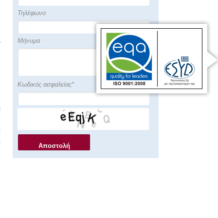
Ο κος Πάντος στον
ό
ΑΝΤ1
Τηλέφωνο
η
F
Μήνυμα
ν
Ο κος Πάντος στο Star
ς
ς
ς
Κωδικός ασφαλείας*
Αυστραλία: Στην
παγκόσμια αγορά
ιατρικού τουρισμού
ε
εισέρχεται η Ελλάδα
ς
α
ΑΠΟΚΛΕΙΣΤΙΚΟ:
67χρονη γέννησε το
α
εγγονάκι της ως
παρένθετη μητέρα -
ς
(STAR 22.12.2016)
η
67 χρονών έγινε
ς
παρένθετη μητέρα και
Σ
γέννησε το εγγόνι της
Αυτή είναι η 67χρονη