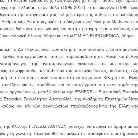
ι το Κέντρο Ανθρώπινης Αναπαραγωγής, ο Δρ Πάντος έχει ιδρύσε
οχές της Ελλάδας: στον Βόλο (1995-2012), στα Ιωάννινα (1996- έω
θεραπεία της υπογονιμότητας πλησιέστερα στις ασθενείς σε ολόκληρ
άδα Ανθρώπινης Αναπαραγωγής του Διαγνωστικού Κέντρου Medsana στ
συνάψει διάφορες συνεργασίες και αυτή τη στιγμή είναι υπεύθυνος το
ι Γυναικολογική Κλινική, Αθήνα και στον ΌΜΙΛΟ EUROMEDICA, Αθήνα.
ακτική, ο Δρ Πάντος είναι συντάκτης ή συν-συντάκτης επιστημονικώ
 καθώς και εργασιών οι οποίες παρουσιάζονται σε εθνικά και διεθν
απαραγωγής, της αναπαραγωγικής γενετικής, της μαιευτικής κα
σεις στην φροντίδα των ασθενών του, και ταξιδεύοντας αδιάκοπα, ο Δ
σή του στο αντικείμενό του και στο επιστημονικό Κέντρο του. Είνα
 συνέδρια για τις προόδους και τα επιτεύγματά του στον τομέα τη
θνών οργανώσεων, μεταξύ άλλων της ESHERE – Ευρωπαϊκή Εταιρεί
 Εταιρείας Γονιμότητας Αυστραλίας, της Ακαδημίας Επιστημών Νέα
ας καθώς και εθνικών οργανώσεων περιλαμβανομένης της Ελληνική
 της Κλινικής ΓΕΝΕΣΙΣ ΑΘΗΝΩΝ συνεχίζει να ανοίγει το δρόμο με τι
αγωγική γενετική. Εξακολουθεί να μελετά τις πρόσφατες επιστημονικέ