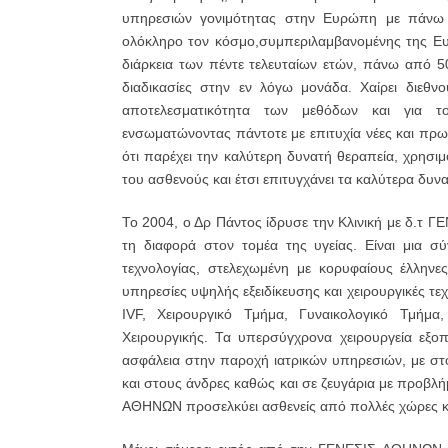
υπηρεσιών γονιμότητας στην Ευρώπη με πάνω 
ολόκληρο τον κόσμο,συμπεριλαμβανομένης της Ευ
διάρκεια των πέντε τελευταίων ετών, πάνω από 
διαδικασίες στην εν λόγω μονάδα. Χαίρει διεθν
αποτελεσματικότητα των μεθόδων και για τ
ενσωματώνοντας πάντοτε με επιτυχία νέες και πρω
ότι παρέχει την καλύτερη δυνατή θεραπεία, χρησι
του ασθενούς και έτσι επιτυγχάνει τα καλύτερα δυν
Το 2004, ο Δρ Πάντος ίδρυσε την Κλινική με δ.τ Γ
τη διαφορά στον τομέα της υγείας. Είναι μια σύγ
τεχνολογίας, στελεχωμένη με κορυφαίους έλληνε
υπηρεσίες υψηλής εξειδίκευσης και χειρουργικές τε
IVF, Χειρουργικό Τμήμα, Γυναικολογικό Τμήμα
Χειρουργικής. Τα υπερσύγχρονα χειρουργεία εξοπ
ασφάλεια στην παροχή ιατρικών υπηρεσιών, με στό
και στους άνδρες καθώς και σε ζευγάρια με προβλήμ
ΑΘΗΝΩΝ προσελκύει ασθενείς από πολλές χώρες κα