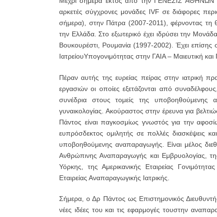
Μέχρι σήμερα εκτός από την ΓΕΝΕΣΙΣ ΑΘΗΝΩΝ κα
αρκετές σύγχρονες μονάδες IVF σε διάφορες περι
σήμερα), στην Πάτρα (2007-2011), φέρνοντας τη 
την Ελλάδα. Στο εξωτερικό έχει ιδρύσει την Μον
Βουκουρέστι, Ρουμανία (1997-2002). Έχει επίσης 
ΙατρείουΥπογονιμότητας στην ΓΑΙΑ – Μαιευτική κα
Πέραν αυτής της ευρείας πείρας στην ιατρική πρ
εργασιών οι οποίες εξετάζονται από συναδέλφους,
συνέδρια στους τομείς της υποβοηθούμενης αν
γυναικολογίας. Ακούραστος στην έρευνα για βελτιώ
Πάντος είναι παγκοσμίως γνωστός για την αφοσίω
ευπρόσδεκτος ομιλητής σε πολλές διασκέψεις και
υποβοηθούμενης αναπαραγωγής. Είναι μέλος διε
Ανθρώπινης Αναπαραγωγής και Εμβρυολογίας, της
Υόρκης, της Αμερικανικής Εταιρείας Γονιμότητ
Εταιρείας Αναπαραγωγικής Ιατρικής.
Σήμερα, ο Δρ Πάντος ως Επιστημονικός Διευθυντής
νέες ιδέες του και τις εφαρμογές τουστην αναπαρ