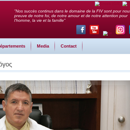
"Nos succès continus dans le domaine de la FIV sont pour nou
preuve de notre foi, de notre amour et de notre attention pour
l'homme, la vie et la famille"
épartements
Media
Contact
όγος