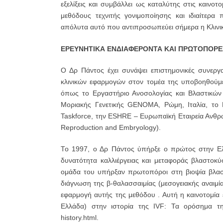
εξελίξεις και συμβάλλει ως καταλύτης στις καινο
μεθόδους τεχνιτής γονιμοποίησης και ιδιαίτερα
απόλυτα αυτό που αντιπροσωπεύει σήμερα η Κλι
ΕΡΕΥΝΗΤΙΚΑ ΕΝΔΙΑΦΕΡΟΝΤΑ ΚΑΙ ΠΡΩΤΟΠΟΡΕ
Ο Δρ Πάντος έχει συνάψει επιστημονικές συνεργα
κλινικών εφαρμογών στον τομέα της υποβοηθούμε
όπως το Εργαστήριο Ανοσολογίας και Βλαστικών
Μοριακής Γενετικής GENOMA, Ρώμη, Ιταλία, το Ε
Taskforce, την ESHRE – Ευρωπαϊκή Εταιρεία Ανθ
Reproduction and Embryology).
Το 1997, ο Δρ Πάντος ύπήρξε ο πρώτος στην Ελ
δυνατότητα καλλιέργειας και μεταφοράς βλαστοκ
ομάδα του υπήρξαν πρωτοπόροι στη βιοψία βλαστ
διάγνωση της β-θαλασσαιμίας (μεσογειακής αναιμί
εφαρμογή αυτής της μεθόδου . Αυτή η καινοτομία
Ελλάδα) στην ιστορία της IVF: Τα ορόσημα της
history.html.