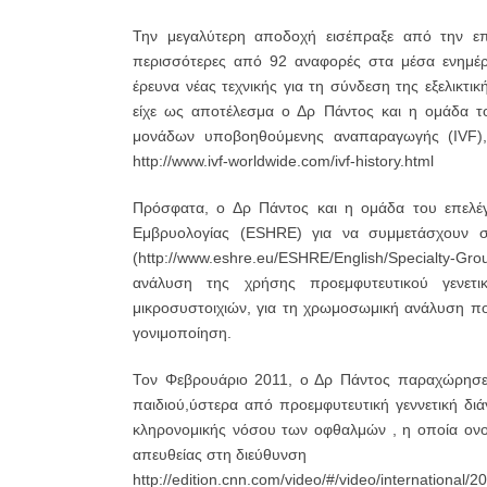
Την μεγαλύτερη αποδοχή εισέπραξε από την επι
περισσότερες από 92 αναφορές στα μέσα ενημέρ
έρευνα νέας τεχνικής για τη σύνδεση της εξελικτι
είχε ως αποτέλεσμα ο Δρ Πάντος και η ομάδα τ
μονάδων υποβοηθούμενης αναπαραγωγής (IVF), 
http://www.ivf-worldwide.com/ivf-history.html
Πρόσφατα, ο Δρ Πάντος και η ομάδα του επελέ
Εμβρυολογίας (ESHRE) για να συμμετάσχουν σε
(http://www.eshre.eu/ESHRE/English/Specialty-Gr
ανάλυση της χρήσης προεμφυτευτικού γενετικ
μικροσυστοιχιών, για τη χρωμοσωμική ανάλυση π
γονιμοποίηση.
Τον Φεβρουάριο 2011, ο Δρ Πάντος παραχώρησε 
παιδιού,ύστερα από προεμφυτευτική γεννετική διά
κληρονομικής νόσου των οφθαλμών , η οποία ονο
απευθείας στη διεύθυνση
http://edition.cnn.com/video/#/video/international/