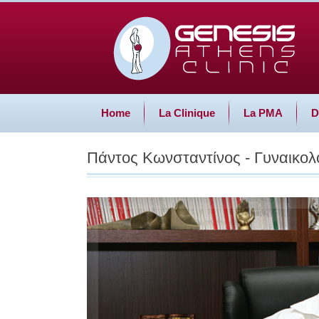
Hοme
La Clinique
La PMA
D
Πάντος Κωνσταντίνος - Γυναικολ