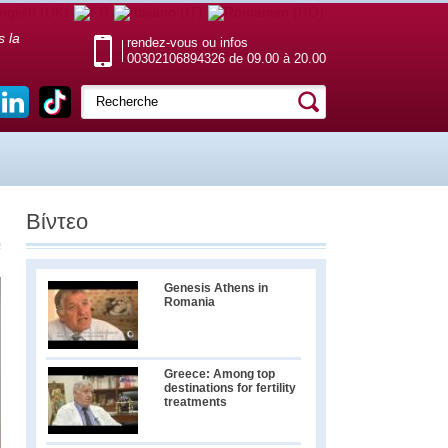
s la
rendez-vous ou infos
00302106894326 de 09.00 à 20.00
Βίντεο
Genesis Athens in
Romania
Greece: Among top
destinations for fertility
treatments