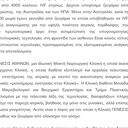
από 4000 κύκλους IVF ετησίως. Δέχεται υπογόνιμα ζευγάρια απ
ρώπης, της Αυστραλίας και των ΗΠΑ. Μόνο στην Αυστραλία, κατά τ
500 μωρά έχουν γεννηθεί από ζευγάρια τα οποία υποβλήθηκαν σε IV
ούς αναγνώρισης για την υψηλή ποιότητα ιατρικής περίθαλψης ,τη
ο πρωτοποριακό έργο στην αντιμετώπιση της υπογονιμότητα
τοποριακές τεχνολογίες στη φροντίδα των ασθενών.Είναι κοινός τόπο
μοποιώντας τεχνολογίες προσαρμοσμένες στις εξατομικευμένες ανάγκε
ατά αποτελέσματα.
ΕΝΕΣΙΣ ΑΘΗΝΩΝ, μια ιδιωτική Μεικτή Χειρουργική Κλινική η οποία έκαν
χρονη Κλινική, η οποία διαθέτει εξοπλισμό και εργαλεία τελευταία
ς επιστήμονες της ιατρικής με σκοπό την ικανοποίηση αναγκών γι
χνικές «μονοήμερης νοσηλείας στην Κλινική». Η Κλινική διαθέτει Μονάδ
, Μικροβιολογικό και Βιοχημικό Εργαστήριο και Τμήμα Πλαστική
λισμένα με την τελευταία λέξη της τεχνολογίας, διασφαλίζουν πλήρ
χο την παροχή ιατρικής βοήθειας όχι μόνο στις γυναίκες, αλλά επίση
ατα γονιμότητας. Αυτός είναι ο λόγος για τον οποίο η Κλινική ΓΕΝΕΣΙ
θώς και ζευγάρια από ολόκληρο τον κόσμο.