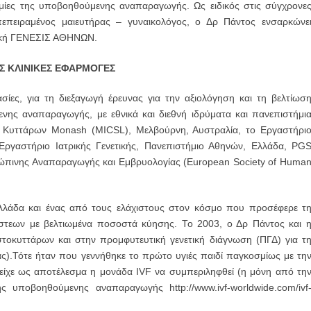
τομίες της υποβοηθούμενης αναπαραγωγής. Ως ειδικός στις σύγχρονε
 πεπειραμένος μαιευτήρας – γυναικολόγος, ο Δρ Πάντος ενσαρκώνε
νική ΓΕΝΕΣΙΣ ΑΘΗΝΩΝ.
Σ ΚΛΙΝΙΚΕΣ ΕΦΑΡΜΟΓΕΣ
σίες, για τη διεξαγωγή έρευνας για την αξιολόγηση και τη βελτίωσ
νης αναπαραγωγής, με εθνικά και διεθνή ιδρύματα και πανεπιστήμι
 Κυττάρων Monash (MICSL), Μελβούρνη, Αυστραλία, το Εργαστήρι
ργαστήριο Ιατρικής Γενετικής, Πανεπιστήμιο Αθηνών, Ελλάδα, PG
ρώπινης Αναπαραγωγής και Εμβρυολογίας (European Society of Huma
λάδα και ένας από τους ελάχιστους στον κόσμο που προσέφερε τ
ύστεων με βελτιωμένα ποσοστά κύησης. Το 2003, ο Δρ Πάντος και 
οκυττάρων και στην προμφυτευτική γενετική διάγνωση (ΠΓΔ) για τ
ας).Τότε ήταν που γεννήθηκε το πρώτο υγιές παιδί παγκοσμίως με τη
 είχε ως αποτέλεσμα η μονάδα IVF να συμπεριληφθεί (η μόνη από τη
 υποβοηθούμενης αναπαραγωγής http://www.ivf-worldwide.com/ivf