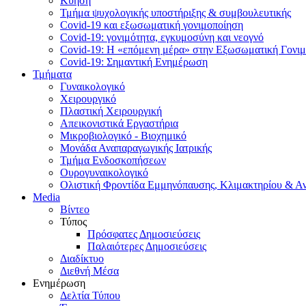
Κύηση
Τμήμα ψυχολογικής υποστήριξης & συμβουλευτικής
Covid-19 και εξωσωματική γονιμοποίηση
Covid-19: γονιμότητα, εγκυμοσύνη και νεογνό
Covid-19: Η «επόμενη μέρα» στην Εξωσωματική Γονι
Covid-19: Σημαντική Ενημέρωση
Τμήματα
Γυναικολογικό
Χειρουργικό
Πλαστική Χειρουργική
Απεικονιστικά Εργαστήρια
Μικροβιολογικό - Βιοχημικό
Μονάδα Αναπαραγωγικής Ιατρικής
Τμήμα Ενδοσκοπήσεων
Ουρογυναικολογικό
Ολιστική Φροντίδα Εμμηνόπαυσης, Κλιμακτηρίου & Α
Media
Βίντεο
Τύπος
Πρόσφατες Δημοσιεύσεις
Παλαιότερες Δημοσιεύσεις
Διαδίκτυο
Διεθνή Μέσα
Ενημέρωση
Δελτία Τύπου