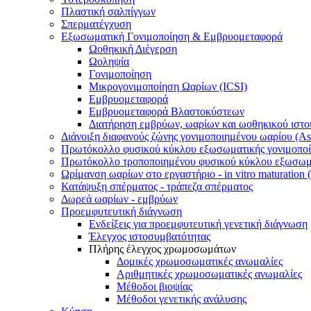
Πλαστική σαλπίγγων
Σπερματέγχυση
Εξωσωματική Γονιμοποίηση & Εμβρυομεταφορά
Ωοθηκική Διέγερση
Ωοληψία
Γονιμοποίηση
Μικρογονιμοποίηση Ωαρίων (ICSI)
Εμβρυομεταφορά
Εμβρυομεταφορά Βλαστοκύστεων
Διατήρηση εμβρύων, ωαρίων και ωοθηκικού ιστο
Διάνοιξη διαφανούς ζώνης γονιμοποιημένου ωαρίου (Ass
Πρωτόκολλο φυσικού κύκλου εξωσωματικής γονιμοπο
Πρωτόκολλο τροποποιημένου φυσικού κύκλου εξωσωμα
Ωρίμανση ωαρίων στο εργαστήριο - in vitro maturation
Κατάψυξη σπέρματος - τράπεζα σπέρματος
Δωρεά ωαρίων - εμβρύων
Προεμφυτευτική διάγνωση
Ενδείξεις για προεμφυτευτική γενετική διάγνωση
Έλεγχος ιστοσυμβατότητας
Πλήρης έλεγχος χρωμοσωμάτων
Δομικές χρωμοσωματικές ανωμαλίες
Αριθμητικές χρωμοσωματικές ανωμαλίες
Μέθοδοι βιοψίας
Mέθοδοι γενετικής ανάλυσης