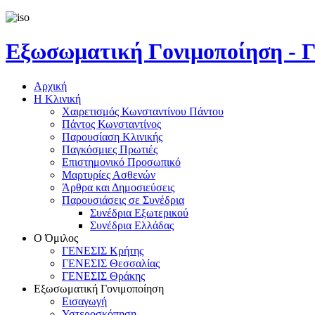
Εξωσωματική Γονιμοποίηση 
Αρχική
Η Κλινική
Χαιρετισμός Κωνσταντίνου Πάντου
Πάντος Κωνσταντίνος
Παρουσίαση Κλινικής
Παγκόσμιες Πρωτιές
Επιστημονικό Προσωπικό
Μαρτυρίες Ασθενών
Άρθρα και Δημοσιεύσεις
Παρουσιάσεις σε Συνέδρια
Συνέδρια Εξωτερικού
Συνέδρια Ελλάδας
Ο Όμιλος
ΓΕΝΕΣΙΣ Κρήτης
ΓΕΝΕΣΙΣ Θεσσαλίας
ΓΕΝΕΣΙΣ Θράκης
Εξωσωματική Γονιμοποίηση
Εισαγωγή
Υστεροσκόπηση