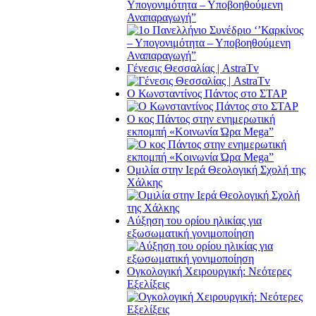
Υπογονιμότητα – Υποβοηθούμενη
Αναπαραγωγή”
Γένεσις Θεσσαλίας | AstraTv
O Κωνσταντίνος Πάντος στο ΣΤΑΡ
O κος Πάντος στην ενημερωτική
εκπομπή «Κοινωνία Ώρα Μega”
Ομιλία στην Ιερά Θεολογική Σχολή της
Χάλκης
Αύξηση του ορίου ηλικίας για
εξωσωματική γονιμοποίηση
Ογκολογική Χειρουργική: Νεότερες
Εξελίξεις