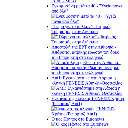
Εγκυμοσύνη μετά τα 40 - "Υγεία πάνω
από όλα"
"Τώρα για το μέλλον" - Ιατρικός
Τουρισμός στην Αιθιοπία
Αποστολή της ΕΡΤ στην Αιθιοπία -
Απόφοιτοι ιατρικής έδωσαν τον όρκο
του Ιπποκράτη στα ελληνικά
Ant1: Εγκαινιάστηκε στη Λάρισα η
κλινική ΓΕΝΕΣΙΣ Αθηνών-Θεσσαλίας
Εγκαίνια της κλινικής ΓΕΝΕΣΙΣ Κρήτης
(Ρεπορτάζ Ant1)
Ο κος Πάντος στο Euronews