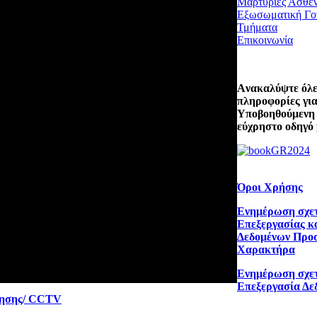
Μαρτυρίες Ασθε
Εξωσωματική Γο
Τμήματα
Επικοινωνία
Aνακαλύψτε όλες
πληροφορίες για
Υποβοηθούμενη
εύχρηστο οδηγό 
Όροι Χρήσης
Ενημέρωση σχετ
Επεξεργασίας κ
Δεδομένων Προ
Χαρακτήρα
Ενημέρωση σχετ
Επεξεργασία Δε
ρησης/ CCTV