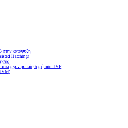
ύ στην κατάψυξη
isted Hatching)
ίησης
τικής γονιμοποίησης ή mini-IVF
 (IVM)