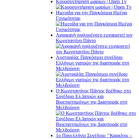
Κρυοσυντήρηση ωαρίων | Open Tv
Ημερίδα για την Παγκόσμια Ημέρα
Γονιμότητας
Αφρικανή ινφλουένσερ ευχαριστεί τον
Κωνσταντίνο Πάντο
Αυστραλία: Παγκόσμιο συνέδριο
Ελλήνων γιατρών της διασποράς στη
Μελβούρνη
Ο Κωνσταντίνος Πάντος βρέθηκε στο
Συνέδριο Ελ.Iατρών και
Βιοεπιστημόνων της Διασποράς στη
Μελβούρνη
1ο Πανελλήνιο Συνέδριο ‘’Καρκίνος –