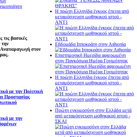
νών
νιμοποίηση
Η πρώτη Ελληνίδα έγκυος έπειτα από
μεταμόσχευση ωοθηκικού ιστού -
ΑΝΤ1
 τις βασικές
 την
Εβδομάδα Ιπποκράτη στην Αιθιοπία
 Αναπαραγωγή στον
μας.
Επιστημονική Ημερίδα αφιερωμένη
στην Παγκόσμια Ημέρα Γονιμότητας
Η πρώτη Ελληνίδα έγκυος έπειτα από
μεταμόσχευση ωοθηκικού ιστού -
ΑΝΤ1
ικά με την Πολιτική
αι Προστασίας
σωπικού
Πρώτη εγκυμοσύνη στην Ελλάδα μετά
από μεταμόσχευση ωοθηκικού ιστού -
ικά με την
ΣΚΑΙ
δομένων