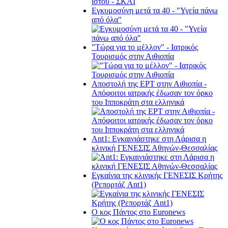
Εγκυμοσύνη μετά τα 40 - "Υγεία πάνω
από όλα"
"Τώρα για το μέλλον" - Ιατρικός
Τουρισμός στην Αιθιοπία
Αποστολή της ΕΡΤ στην Αιθιοπία -
Απόφοιτοι ιατρικής έδωσαν τον όρκο
του Ιπποκράτη στα ελληνικά
Ant1: Εγκαινιάστηκε στη Λάρισα η
κλινική ΓΕΝΕΣΙΣ Αθηνών-Θεσσαλίας
Εγκαίνια της κλινικής ΓΕΝΕΣΙΣ Κρήτης
(Ρεπορτάζ Ant1)
Ο κος Πάντος στο Euronews