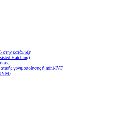
ύ στην κατάψυξη
isted Hatching)
ίησης
τικής γονιμοποίησης ή mini-IVF
 (IVM)