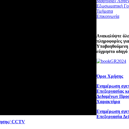
Μαρτυρίες Ασθε
Εξωσωματική Γο
Τμήματα
Επικοινωνία
Aνακαλύψτε όλες
πληροφορίες για
Υποβοηθούμενη
εύχρηστο οδηγό 
Όροι Χρήσης
Ενημέρωση σχετ
Επεξεργασίας κ
Δεδομένων Προ
Χαρακτήρα
Ενημέρωση σχετ
Επεξεργασία Δε
ρησης/ CCTV