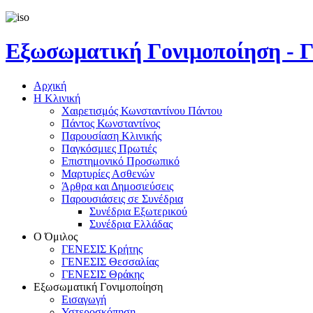
Εξωσωματική Γονιμοποίηση 
Αρχική
Η Κλινική
Χαιρετισμός Κωνσταντίνου Πάντου
Πάντος Κωνσταντίνος
Παρουσίαση Κλινικής
Παγκόσμιες Πρωτιές
Επιστημονικό Προσωπικό
Μαρτυρίες Ασθενών
Άρθρα και Δημοσιεύσεις
Παρουσιάσεις σε Συνέδρια
Συνέδρια Εξωτερικού
Συνέδρια Ελλάδας
Ο Όμιλος
ΓΕΝΕΣΙΣ Κρήτης
ΓΕΝΕΣΙΣ Θεσσαλίας
ΓΕΝΕΣΙΣ Θράκης
Εξωσωματική Γονιμοποίηση
Εισαγωγή
Υστεροσκόπηση