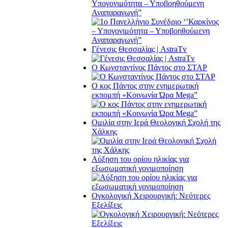
Υπογονιμότητα – Υποβοηθούμενη
Αναπαραγωγή”
Γένεσις Θεσσαλίας | AstraTv
O Κωνσταντίνος Πάντος στο ΣΤΑΡ
O κος Πάντος στην ενημερωτική
εκπομπή «Κοινωνία Ώρα Μega”
Ομιλία στην Ιερά Θεολογική Σχολή της
Χάλκης
Αύξηση του ορίου ηλικίας για
εξωσωματική γονιμοποίηση
Ογκολογική Χειρουργική: Νεότερες
Εξελίξεις