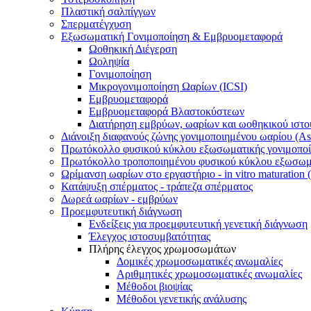
Πλαστική σαλπίγγων
Σπερματέγχυση
Εξωσωματική Γονιμοποίηση & Εμβρυομεταφορά
Ωοθηκική Διέγερση
Ωοληψία
Γονιμοποίηση
Μικρογονιμοποίηση Ωαρίων (ICSI)
Εμβρυομεταφορά
Εμβρυομεταφορά Βλαστοκύστεων
Διατήρηση εμβρύων, ωαρίων και ωοθηκικού ιστο
Διάνοιξη διαφανούς ζώνης γονιμοποιημένου ωαρίου (Ass
Πρωτόκολλο φυσικού κύκλου εξωσωματικής γονιμοπο
Πρωτόκολλο τροποποιημένου φυσικού κύκλου εξωσωμα
Ωρίμανση ωαρίων στο εργαστήριο - in vitro maturation
Κατάψυξη σπέρματος - τράπεζα σπέρματος
Δωρεά ωαρίων - εμβρύων
Προεμφυτευτική διάγνωση
Ενδείξεις για προεμφυτευτική γενετική διάγνωση
Έλεγχος ιστοσυμβατότητας
Πλήρης έλεγχος χρωμοσωμάτων
Δομικές χρωμοσωματικές ανωμαλίες
Αριθμητικές χρωμοσωματικές ανωμαλίες
Μέθοδοι βιοψίας
Mέθοδοι γενετικής ανάλυσης