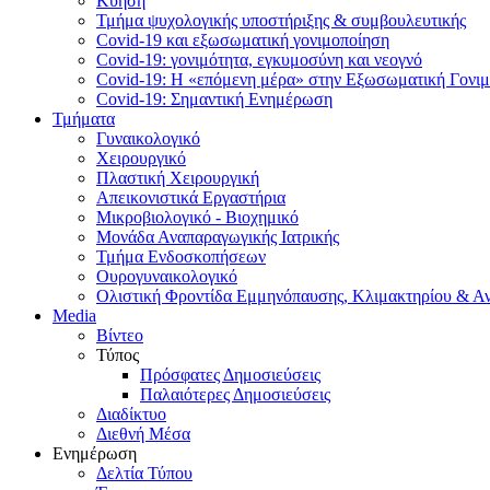
Κύηση
Τμήμα ψυχολογικής υποστήριξης & συμβουλευτικής
Covid-19 και εξωσωματική γονιμοποίηση
Covid-19: γονιμότητα, εγκυμοσύνη και νεογνό
Covid-19: Η «επόμενη μέρα» στην Εξωσωματική Γονι
Covid-19: Σημαντική Ενημέρωση
Τμήματα
Γυναικολογικό
Χειρουργικό
Πλαστική Χειρουργική
Απεικονιστικά Εργαστήρια
Μικροβιολογικό - Βιοχημικό
Μονάδα Αναπαραγωγικής Ιατρικής
Τμήμα Ενδοσκοπήσεων
Ουρογυναικολογικό
Ολιστική Φροντίδα Εμμηνόπαυσης, Κλιμακτηρίου & Α
Media
Βίντεο
Τύπος
Πρόσφατες Δημοσιεύσεις
Παλαιότερες Δημοσιεύσεις
Διαδίκτυο
Διεθνή Μέσα
Ενημέρωση
Δελτία Τύπου