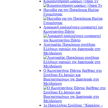
Κρυοσυντήρηση ωαρίων | Open Tv
Ημερίδα για την Παγκόσμια Ημέρα
Γονιμότητας
Αφρικανή ινφλουένσερ ευχαριστεί τον
Κωνσταντίνο Πάντο
Αυστραλία: Παγκόσμιο συνέδριο
Ελλήνων γιατρών της διασποράς στη
Μελβούρνη
Ο Κωνσταντίνος Πάντος βρέθηκε στο
Συνέδριο Ελ.Iατρών και
Βιοεπιστημόνων της Διασποράς στη
Μελβούρνη
1ο Πανελλήνιο Συνέδριο ‘’Καρκίνος –