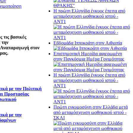
νών
νιμοποίηση
Η πρώτη Ελληνίδα έγκυος έπειτα από
μεταμόσχευση ωοθηκικού ιστού -
ΑΝΤ1
 τις βασικές
 την
Εβδομάδα Ιπποκράτη στην Αιθιοπία
 Αναπαραγωγή στον
μας.
Επιστημονική Ημερίδα αφιερωμένη
στην Παγκόσμια Ημέρα Γονιμότητας
Η πρώτη Ελληνίδα έγκυος έπειτα από
μεταμόσχευση ωοθηκικού ιστού -
ΑΝΤ1
ικά με την Πολιτική
αι Προστασίας
σωπικού
Πρώτη εγκυμοσύνη στην Ελλάδα μετά
από μεταμόσχευση ωοθηκικού ιστού -
ικά με την
ΣΚΑΙ
δομένων