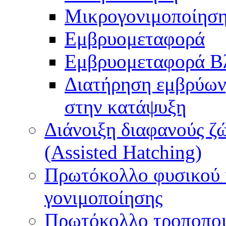
Μικρογονιμοποίηση
Εμβρυομεταφορά
Εμβρυομεταφορά Β
Διατήρηση εμβρύων
στην κατάψυξη
Διάνοιξη διαφανούς ζ
(Assisted Hatching)
Πρωτόκολλο φυσικού 
γονιμοποίησης
Πρωτόκολλο τροποποι