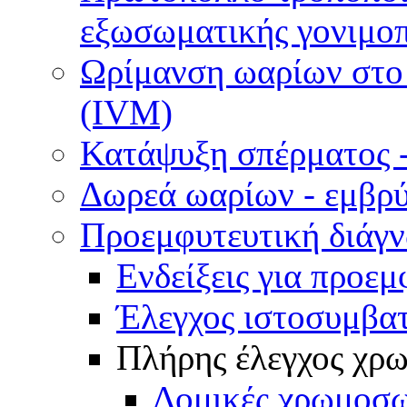
εξωσωματικής γονιμοπ
Ωρίμανση ωαρίων στο ε
(IVM)
Κατάψυξη σπέρματος -
Δωρεά ωαρίων - εμβρ
Προεμφυτευτική διάγ
Ενδείξεις για προεμ
Έλεγχος ιστοσυμβα
Πλήρης έλεγχος χ
Δομικές χρωμοσω